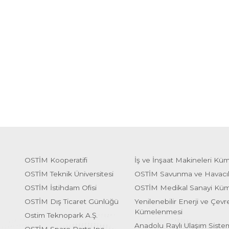
OSTİM Kooperatifi
İş ve İnşaat Makineleri Kü
OSTİM Teknik Üniversitesi
OSTİM Savunma ve Havacı
OSTİM İstihdam Ofisi
OSTİM Medikal Sanayi Kü
OSTİM Dış Ticaret Günlüğü
Yenilenebilir Enerji ve Çevre
Kümelenmesi
Ostim Teknopark A.Ş.
Anadolu Raylı Ulaşım Sist