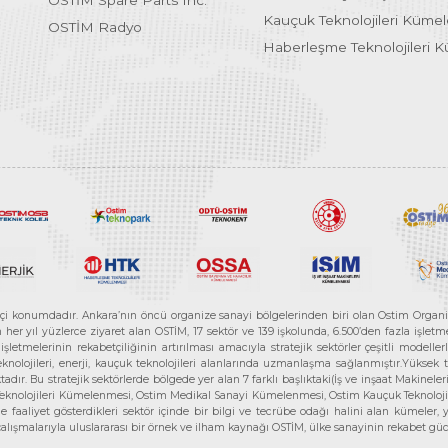
OSTİM Spare Parts Inc.
Kauçuk Teknolojileri Küme
OSTİM Radyo
Haberleşme Teknolojileri 
etçi konumdadır. Ankara’nın öncü organize sanayi bölgelerinden biri olan Ostim Organi
 yıl yüzlerce ziyaret alan OSTİM, 17 sektör ve 139 işkolunda, 6.500’den fazla işletme, 
letmelerinin rekabetçiliğinin artırılması amacıyla stratejik sektörler çeşitli modelle
teknolojileri, enerji, kauçuk teknolojileri alanlarında uzmanlaşma sağlanmıştır.Yüksek
tadır. Bu stratejik sektörlerde bölgede yer alan 7 farklı başlıktaki(İş ve inşaat Maki
e Teknolojileri Kümelenmesi, Ostim Medikal Sanayi Kümelenmesi, Ostim Kauçuk Teknolo
faaliyet gösterdikleri sektör içinde bir bilgi ve tecrübe odağı halini alan kümeler, yen
r çalışmalarıyla uluslararası bir örnek ve ilham kaynağı OSTİM, ülke sanayinin rekabet