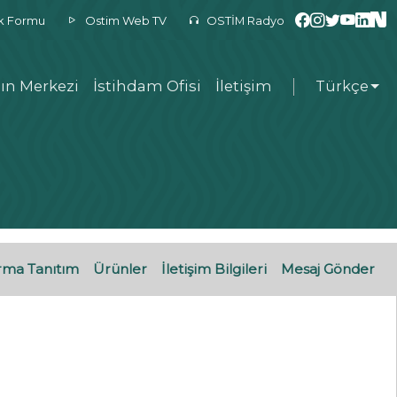
ek Formu
Ostim Web TV
OSTİM Radyo
ın Merkezi
İstihdam Ofisi
İletişim
Türkçe
rma Tanıtım
Ürünler
İletişim Bilgileri
Mesaj Gönder