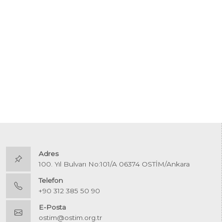
Adres
100. Yıl Bulvarı No:101/A 06374 OSTİM/Ankara
Telefon
+90 312 385 50 90
E-Posta
ostim@ostim.org.tr