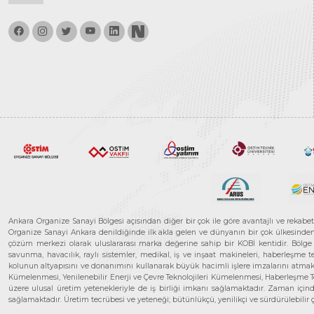
Ankara Organize Sanayi Bölgesi açısından diğer bir çok ile göre avantajlı ve rekab
Organize Sanayi Ankara denildiğinde ilk akla gelen ve dünyanın bir çok ülkesinden her
çözüm merkezi olarak uluslararası marka değerine sahip bir KOBİ kentidir. Bölge iş
savunma, havacılık, raylı sistemler, medikal, iş ve inşaat makineleri, haberleşme 
kolunun altyapısını ve donanımını kullanarak büyük hacimli işlere imzalarını atmak
Kümelenmesi, Yenilenebilir Enerji ve Çevre Teknolojileri Kümelenmesi, Haberleşm
üzere ulusal üretim yetenekleriyle de iş birliği imkanı sağlamaktadır. Zaman içinde 
sağlamaktadır. Üretim tecrübesi ve yeteneği; bütünlükçü, yenilikçi ve sürdürülebili