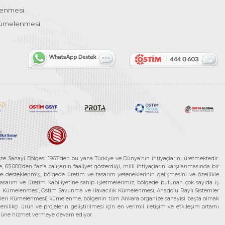
lenmesi
Kümelenmesi
ze Sanayi Bölgesi 1967’den bu yana Türkiye ve Dünya’nın ihtiyaçlarını üretmektedir.
65.000’den fazla çalışanın faaliyet gösterdiği, milli ihtiyaçların karşılanmasında bir
rle desteklenmiş, bölgede üretim ve tasarım yeteneklerinin gelişmesini ve özellikle
 tasarım ve üretim kabiliyetine sahip işletmelerimiz, bölgede bulunan çok sayıda iş
neleri Kümelenmesi, Ostim Savunma ve Havacılık Kümelenmesi, Anadolu Raylı Sistemler
jileri Kümelenmesi) kümelenme, bölgenin tüm Ankara organize sanayisi başta olmak
ilikçi ürün ve projelerin geliştirilmesi için en verimli iletişim ve etkileşim ortamı
 gücüne hizmet vermeye devam ediyor.