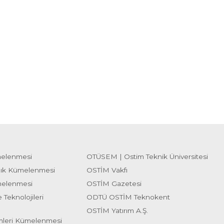
melenmesi
OTÜSEM | Ostim Teknik Üniversitesi
lık Kümelenmesi
OSTİM Vakfı
melenmesi
OSTİM Gazetesi
 Teknolojileri
ODTÜ OSTİM Teknokent
OSTİM Yatırım A.Ş.
emleri Kümelenmesi