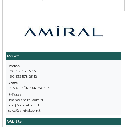
Merkez
Telefon
+90 312 385 17 55
+90 532 578 23 12
Adres
CEVAT DÜNDAR CAD. 15 9
E-Posta
ihsan@amiral.com.tr
info@amiral.com.tr
sales@amiral.com.tr
Web Site