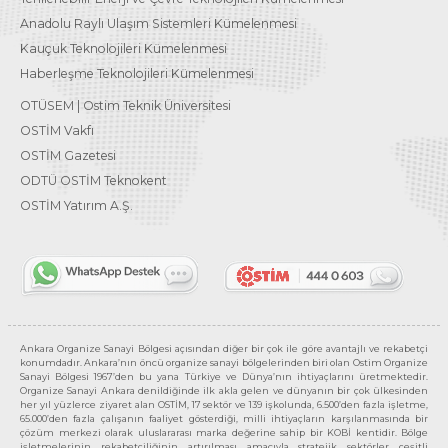
Anadolu Raylı Ulaşım Sistemleri Kümelenmesi
Kauçuk Teknolojileri Kümelenmesi
Haberleşme Teknolojileri Kümelenmesi
OTÜSEM | Ostim Teknik Üniversitesi
OSTİM Vakfı
OSTİM Gazetesi
ODTÜ OSTİM Teknokent
OSTİM Yatırım A.Ş.
Ankara Organize Sanayi Bölgesi açısından diğer bir çok ile göre avantajlı ve rekabetçi
konumdadır. Ankara’nın öncü organize sanayi bölgelerinden biri olan Ostim Organize
Sanayi Bölgesi 1967’den bu yana Türkiye ve Dünya’nın ihtiyaçlarını üretmektedir.
Organize Sanayi Ankara denildiğinde ilk akla gelen ve dünyanın bir çok ülkesinden
her yıl yüzlerce ziyaret alan OSTİM, 17 sektör ve 139 işkolunda, 6.500’den fazla işletme,
65.000’den fazla çalışanın faaliyet gösterdiği, milli ihtiyaçların karşılanmasında bir
çözüm merkezi olarak uluslararası marka değerine sahip bir KOBİ kentidir. Bölge
işletmelerinin rekabetçiliğinin artırılması amacıyla stratejik sektörler çeşitli