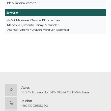
http://amiral.com.tr
Sektörler
Asfalt Makineleri Tesis ve Ekipmanları
Maden ve Çimento Sanayi Makineleri
Asansör Vinç ve Yürüyen Merdiven Sistemleri
Adres
100. Yıl Bulvarı No:101/A 06374 OSTİM/Ankara
Telefon
+90 312 385 50 90