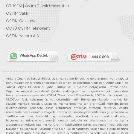
OTÜSEM | Ostim Teknik Üniversitesi
OSTİM Vakfı
OSTİM Gazetesi
ODTÜ OSTİM Teknokent
OSTİM Yatırım A.Ş.
Ankara Organize Sanayi Bölgesi açısından diğer bir çok ile göre avantajlı ve rekabetçi
konumdadır. Ankara’nın öncü organize sanayi bölgelerinden biri olan Ostim Organize
Sanayi Bölgesi 1967’den bu yana Türkiye ve Dünya’nın ihtiyaçlarını üretmektedir.
Organize Sanayi Ankara denildiğinde ilk akla gelen ve dünyanın bir çok ülkesinden
her yıl yüzlerce ziyaret alan OSTİM, 17 sektör ve 139 işkolunda, 6.500’den fazla işletme,
65.000’den fazla çalışanın faaliyet gösterdiği, milli ihtiyaçların karşılanmasında bir
çözüm merkezi olarak uluslararası marka değerine sahip bir KOBİ kentidir. Bölge
işletmelerinin rekabetçiliğinin artırılması amacıyla stratejik sektörler çeşitli
modellerle desteklenmiş, bölgede üretim ve tasarım yeteneklerinin gelişmesini ve
özellikle savunma, havacılık, raylı sistemler, medikal, iş ve inşaat makineleri,
haberleşme teknolojileri, enerji, kauçuk teknolojileri alanlarında uzmanlaşma
sağlanmıştır.Yüksek tasarım ve üretim kabiliyetine sahip işletmelerimiz, bölgede
bulunan çok sayıda iş kolunun altyapısını ve donanımını kullanarak büyük hacimli
işlere imzalarını atmaktadır. Bu stratejik sektörlerde bölgede yer alan 7 farklı