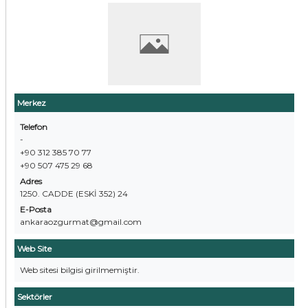
Merkez
Telefon
-
+90 312 385 70 77
+90 507 475 29 68
Adres
1250. CADDE (ESKİ 352) 24
E-Posta
ankaraozgurmat@gmail.com
Web Site
Web sitesi bilgisi girilmemiştir.
Sektörler