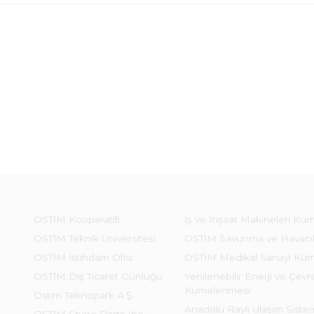
OSTİM Kooperatifi
İş ve İnşaat Makineleri Kü
OSTİM Teknik Üniversitesi
OSTİM Savunma ve Havacı
OSTİM İstihdam Ofisi
OSTİM Medikal Sanayi Kü
OSTİM Dış Ticaret Günlüğü
Yenilenebilir Enerji ve Çevre
Kümelenmesi
Ostim Teknopark A.Ş.
Anadolu Raylı Ulaşım Sist