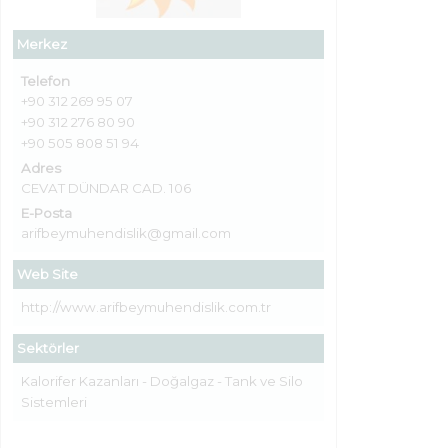
Merkez
Telefon
+90 312 269 95 07
+90 312 276 80 90
+90 505 808 51 94
Adres
CEVAT DÜNDAR CAD. 106
E-Posta
arifbeymuhendislik@gmail.com
Web Site
http://www.arifbeymuhendislik.com.tr
Sektörler
Kalorifer Kazanları - Doğalgaz - Tank ve Silo
Sistemleri