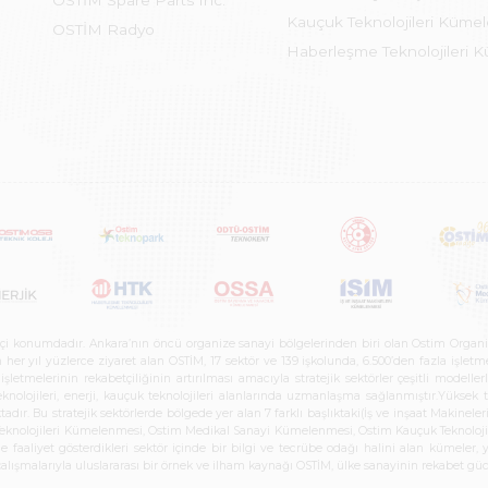
OSTİM Spare Parts Inc.
Kauçuk Teknolojileri Küme
OSTİM Radyo
Haberleşme Teknolojileri 
etçi konumdadır. Ankara’nın öncü organize sanayi bölgelerinden biri olan Ostim Organi
 yıl yüzlerce ziyaret alan OSTİM, 17 sektör ve 139 işkolunda, 6.500’den fazla işletme, 
letmelerinin rekabetçiliğinin artırılması amacıyla stratejik sektörler çeşitli modelle
teknolojileri, enerji, kauçuk teknolojileri alanlarında uzmanlaşma sağlanmıştır.Yüksek
tadır. Bu stratejik sektörlerde bölgede yer alan 7 farklı başlıktaki(İş ve inşaat Maki
e Teknolojileri Kümelenmesi, Ostim Medikal Sanayi Kümelenmesi, Ostim Kauçuk Teknolo
faaliyet gösterdikleri sektör içinde bir bilgi ve tecrübe odağı halini alan kümeler, yen
r çalışmalarıyla uluslararası bir örnek ve ilham kaynağı OSTİM, ülke sanayinin rekabet