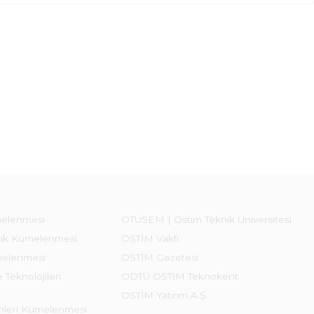
melenmesi
OTÜSEM | Ostim Teknik Üniversitesi
lık Kümelenmesi
OSTİM Vakfı
melenmesi
OSTİM Gazetesi
 Teknolojileri
ODTÜ OSTİM Teknokent
OSTİM Yatırım A.Ş.
emleri Kümelenmesi