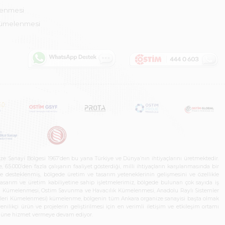
lenmesi
Kümelenmesi
ze Sanayi Bölgesi 1967’den bu yana Türkiye ve Dünya’nın ihtiyaçlarını üretmektedir.
65.000’den fazla çalışanın faaliyet gösterdiği, milli ihtiyaçların karşılanmasında bir
rle desteklenmiş, bölgede üretim ve tasarım yeteneklerinin gelişmesini ve özellikle
 tasarım ve üretim kabiliyetine sahip işletmelerimiz, bölgede bulunan çok sayıda iş
neleri Kümelenmesi, Ostim Savunma ve Havacılık Kümelenmesi, Anadolu Raylı Sistemler
jileri Kümelenmesi) kümelenme, bölgenin tüm Ankara organize sanayisi başta olmak
ilikçi ürün ve projelerin geliştirilmesi için en verimli iletişim ve etkileşim ortamı
 gücüne hizmet vermeye devam ediyor.