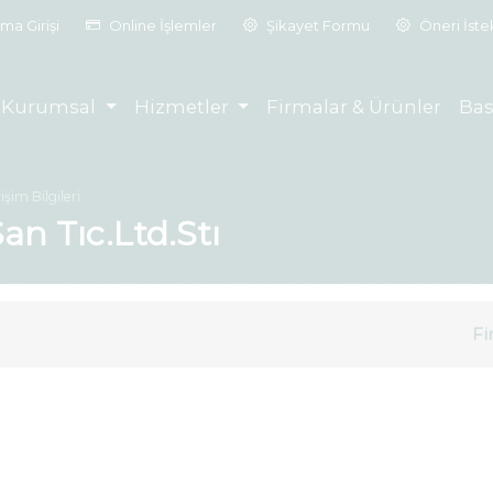
ma Girişi
Online İşlemler
Şikayet Formu
Öneri İst
Kurumsal
Hizmetler
Firmalar & Ürünler
Bas
tişim Bilgileri
an Tıc.Ltd.Stı
Fi