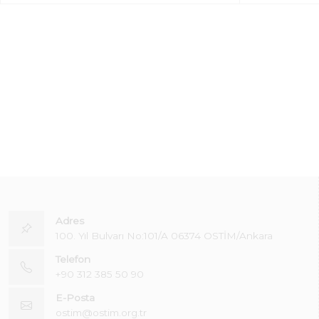
Adres
100. Yıl Bulvarı No:101/A 06374 OSTİM/Ankara
Telefon
+90 312 385 50 90
E-Posta
ostim@ostim.org.tr