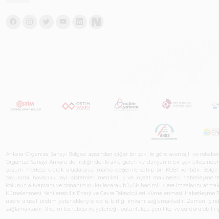
Ankara Organize Sanayi Bölgesi açısından diğer bir çok ile göre avantajlı ve rekab
Organize Sanayi Ankara denildiğinde ilk akla gelen ve dünyanın bir çok ülkesinden her
çözüm merkezi olarak uluslararası marka değerine sahip bir KOBİ kentidir. Bölge iş
savunma, havacılık, raylı sistemler, medikal, iş ve inşaat makineleri, haberleşme 
kolunun altyapısını ve donanımını kullanarak büyük hacimli işlere imzalarını atmak
Kümelenmesi, Yenilenebilir Enerji ve Çevre Teknolojileri Kümelenmesi, Haberleşm
üzere ulusal üretim yetenekleriyle de iş birliği imkanı sağlamaktadır. Zaman içinde 
sağlamaktadır. Üretim tecrübesi ve yeteneği; bütünlükçü, yenilikçi ve sürdürülebili