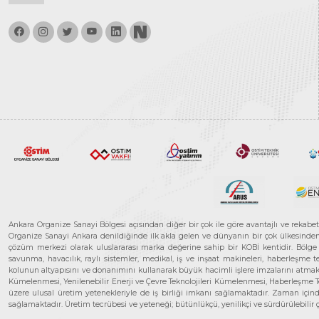
Ankara Organize Sanayi Bölgesi açısından diğer bir çok ile göre avantajlı ve rekab
Organize Sanayi Ankara denildiğinde ilk akla gelen ve dünyanın bir çok ülkesinden her
çözüm merkezi olarak uluslararası marka değerine sahip bir KOBİ kentidir. Bölge iş
savunma, havacılık, raylı sistemler, medikal, iş ve inşaat makineleri, haberleşme 
kolunun altyapısını ve donanımını kullanarak büyük hacimli işlere imzalarını atmak
Kümelenmesi, Yenilenebilir Enerji ve Çevre Teknolojileri Kümelenmesi, Haberleşm
üzere ulusal üretim yetenekleriyle de iş birliği imkanı sağlamaktadır. Zaman içinde 
sağlamaktadır. Üretim tecrübesi ve yeteneği; bütünlükçü, yenilikçi ve sürdürülebili