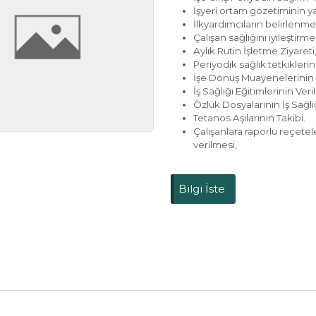
İşyeri ortam gözetiminin ya
İlkyardımcıların belirlenmes
Çalışan sağlığını iyileştirme
Aylık Rutin İşletme Ziyareti
Periyodik sağlık tetkiklerin
İşe Dönüş Muayenelerinin 
İş Sağlığı Eğitimlerinin Veri
Özlük Dosyalarının İş Sağl
Tetanos Aşılarının Takibi.
Çalışanlara raporlu reçetele
verilmesi,
Bilgi İste