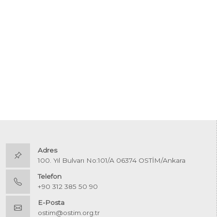
Adres
100. Yıl Bulvarı No:101/A 06374 OSTİM/Ankara
Telefon
+90 312 385 50 90
E-Posta
ostim@ostim.org.tr