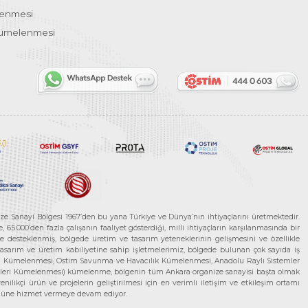
lenmesi
Kümelenmesi
ze Sanayi Bölgesi 1967’den bu yana Türkiye ve Dünya’nın ihtiyaçlarını üretmektedir.
65.000’den fazla çalışanın faaliyet gösterdiği, milli ihtiyaçların karşılanmasında bir
rle desteklenmiş, bölgede üretim ve tasarım yeteneklerinin gelişmesini ve özellikle
 tasarım ve üretim kabiliyetine sahip işletmelerimiz, bölgede bulunan çok sayıda iş
neleri Kümelenmesi, Ostim Savunma ve Havacılık Kümelenmesi, Anadolu Raylı Sistemler
jileri Kümelenmesi) kümelenme, bölgenin tüm Ankara organize sanayisi başta olmak
ilikçi ürün ve projelerin geliştirilmesi için en verimli iletişim ve etkileşim ortamı
 gücüne hizmet vermeye devam ediyor.