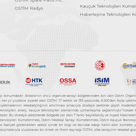
OSTİM Spare Parts Inc.
Kauçuk Teknolojileri Küme
OSTİM Radyo
Haberleşme Teknolojileri 
etçi konumdadır. Ankara’nın öncü organize sanayi bölgelerinden biri olan Ostim Organi
 yıl yüzlerce ziyaret alan OSTİM, 17 sektör ve 139 işkolunda, 6.500’den fazla işletme, 
letmelerinin rekabetçiliğinin artırılması amacıyla stratejik sektörler çeşitli modelle
teknolojileri, enerji, kauçuk teknolojileri alanlarında uzmanlaşma sağlanmıştır.Yüksek
tadır. Bu stratejik sektörlerde bölgede yer alan 7 farklı başlıktaki(İş ve inşaat Maki
e Teknolojileri Kümelenmesi, Ostim Medikal Sanayi Kümelenmesi, Ostim Kauçuk Teknolo
faaliyet gösterdikleri sektör içinde bir bilgi ve tecrübe odağı halini alan kümeler, yen
r çalışmalarıyla uluslararası bir örnek ve ilham kaynağı OSTİM, ülke sanayinin rekabet