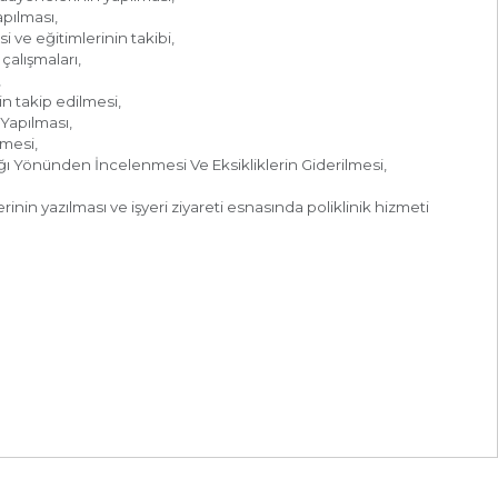
pılması,
i ve eğitimlerinin takibi,
 çalışmaları,
,
in takip edilmesi,
Yapılması,
lmesi,
ığı Yönünden İncelenmesi Ve Eksikliklerin Giderilmesi,
rinin yazılması ve işyeri ziyareti esnasında poliklinik hizmeti