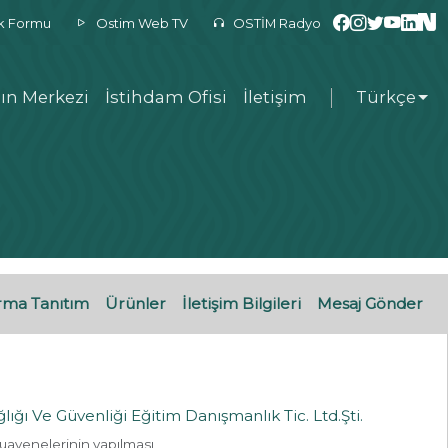
ek Formu
Ostim Web TV
OSTİM Radyo
ın Merkezi
İstihdam Ofisi
İletişim
Türkçe
rma Tanıtım
Ürünler
İletişim Bilgileri
Mesaj Gönder
ığı Ve Güvenliği Eğitim Danışmanlık Tic. Ltd.Şti.
Muayenelerinin yapılması,