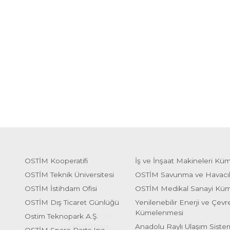
OSTİM Kooperatifi
İş ve İnşaat Makineleri Kü
OSTİM Teknik Üniversitesi
OSTİM Savunma ve Havacı
OSTİM İstihdam Ofisi
OSTİM Medikal Sanayi Kü
OSTİM Dış Ticaret Günlüğü
Yenilenebilir Enerji ve Çevre
Kümelenmesi
Ostim Teknopark A.Ş.
Anadolu Raylı Ulaşım Sist