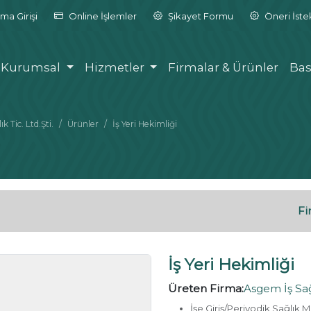
ma Girişi
Online İşlemler
Şikayet Formu
Öneri İst
Kurumsal
Hizmetler
Firmalar & Ürünler
Bas
 Tic. Ltd.Şti.
Ürünler
İş Yeri Hekimliği
Fi
İş Yeri Hekimliği
Üreten Firma:
Asgem İş Sağl
İşe Giriş/Periyodik Sağlık 