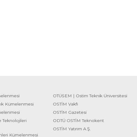
melenmesi
OTÜSEM | Ostim Teknik Üniversitesi
lık Kümelenmesi
OSTİM Vakfı
melenmesi
OSTİM Gazetesi
 Teknolojileri
ODTÜ OSTİM Teknokent
OSTİM Yatırım A.Ş.
emleri Kümelenmesi