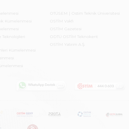
melenmesi
OTÜSEM | Ostim Teknik Üniversitesi
lık Kümelenmesi
OSTİM Vakfı
melenmesi
OSTİM Gazetesi
 Teknolojileri
ODTÜ OSTİM Teknokent
OSTİM Yatırım A.Ş.
emleri Kümelenmesi
lenmesi
Kümelenmesi