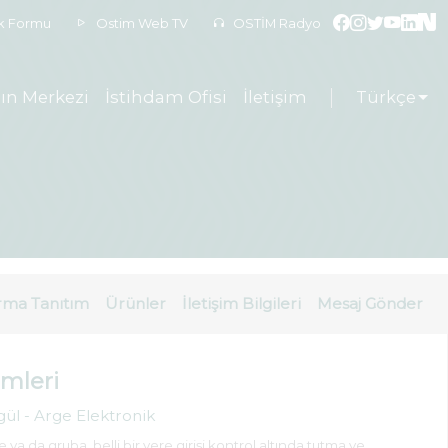
ek Formu
Ostim Web TV
OSTİM Radyo
ın Merkezi
İstihdam Ofisi
İletişim
Türkçe
rma Tanıtım
Ürünler
İletişim Bilgileri
Mesaj Gönder
emleri
gül - Arge Elektronik
e ya da gruba, belli bir yere girişi kontrol altında tutma ve