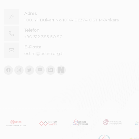
Adres
100. Yıl Bulvarı No:101/A 06374 OSTİM/Ankara
Telefon
+90 312 385 50 90
E-Posta
ostim@ostim.org.tr