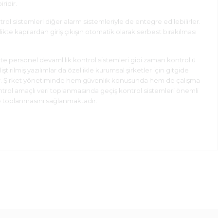
ridir.
rol sistemleri diğer alarm sistemleriyle de entegre edilebilirler.
ikte kapılardan giriş çıkışın otomatik olarak serbest bırakılması
ikte personel devamlılık kontrol sistemleri gibi zaman kontrollü
ştirilmiş yazılımlar da özellikle kurumsal şirketler için gitgide
ır. Şirket yönetiminde hem güvenlik konusunda hem de çalışma
ontrol amaçlı veri toplanmasında geçiş kontrol sistemleri önemli
lde toplanmasını sağlanmaktadır.