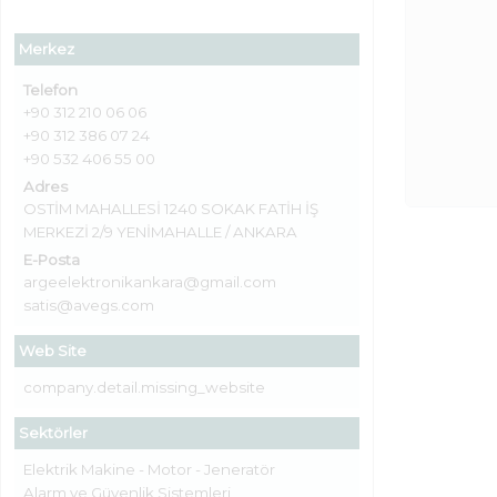
Merkez
Telefon
+90 312 210 06 06
+90 312 386 07 24
+90 532 406 55 00
Adres
OSTİM MAHALLESİ 1240 SOKAK FATİH İŞ
MERKEZİ 2/9 YENİMAHALLE / ANKARA
E-Posta
argeelektronikankara@gmail.com
satis@avegs.com
Web Site
company.detail.missing_website
Sektörler
Elektrik Makine - Motor - Jeneratör
Alarm ve Güvenlik Sistemleri