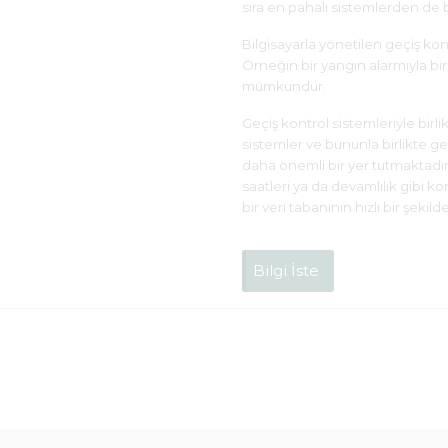
sıra en pahalı sistemlerden de bi
Bilgisayarla yönetilen geçiş kont
Örneğin bir yangın alarmıyla birl
mümkündür.
Geçiş kontrol sistemleriyle birl
sistemler ve bununla birlikte geli
daha önemli bir yer tutmaktad
saatleri ya da devamlılık gibi k
bir veri tabanının hızlı bir şeki
Bilgi İste