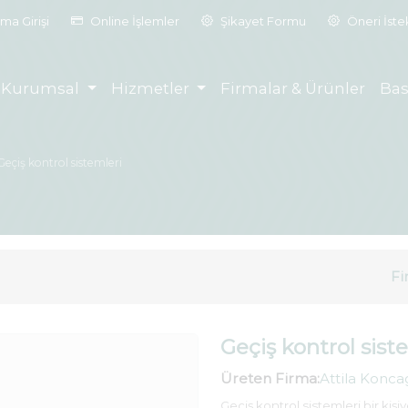
ma Girişi
Online İşlemler
Şikayet Formu
Öneri İst
Kurumsal
Hizmetler
Firmalar & Ürünler
Bas
Geçiş kontrol sistemleri
Fi
Geçiş kontrol sist
Üreten Firma:
Attila Konca
Geçiş kontrol sistemleri bir kişiy