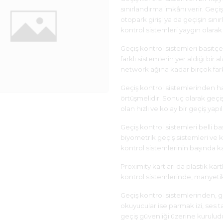
sınırlandırma imkânı verir. Geçi
otopark girişi ya da geçişin sınır
kontrol sistemleri yaygın olarak b
Geçiş kontrol sistemleri basitçe
farklı sistemlerin yer aldığı bir
network ağına kadar birçok farkl
Geçiş kontrol sistemlerinden han
örtüşmelidir. Sonuç olarak geçiş
olan hızlı ve kolay bir geçiş yapı
Geçiş kontrol sistemleri belli baş
biyometrik geçiş sistemleri ve k
kontrol sistemlerinin başında kar
Proximity kartları da plastik kart
kontrol sistemlerinde, manyetik 
Geçiş kontrol sistemlerinden, g
okuyucular ise parmak izi, ses tan
geçiş güvenliği üzerine kuruludu