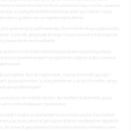
ş kontrol sistemlerinde kontrol noktası bir kapı, turnike, asansör,
landığı ve bariyerle belirtilmiş herhangi bir yer olabilir. Geçiş
inaların girişlerinde ve kapılarında kullanılır.
 şifre girerek giriş yapılmasından biyometrik okuyuculara kadar
 alandır. Güvenlik girişi basit bir kapı okuyucusundan karmaşık bir
ı yöntemle kontrol edilebilir.
gisinin tercih edileceği kişisel ya da kurumsal ihtiyaçlarla
 kontrol sistemlerinden hangisi tercih edilirse edilsin önemli
labilmesidir.
lı şu başlıklar altında toplanabilir: Zaman kontrollü geçişler,
artlı geçiş sistemleri. İş dünyasında en çok tercih edilen geçiş
tlı geçiş sistemi gelir.
lara benzer bir mantık da işler. Bu kartların kullanıldığı geçiş
şerit yerine bilgisayar çipi bulunur.
ündelik hayatta az rastladığımız ama hızla yayılan biyometrik
ıma ya da iris okuma gibi kişinin fiziksel özelliklerine dayalı bir
r. En güvenli geçiş kontrol sistemlerinden biri olmasının yanı