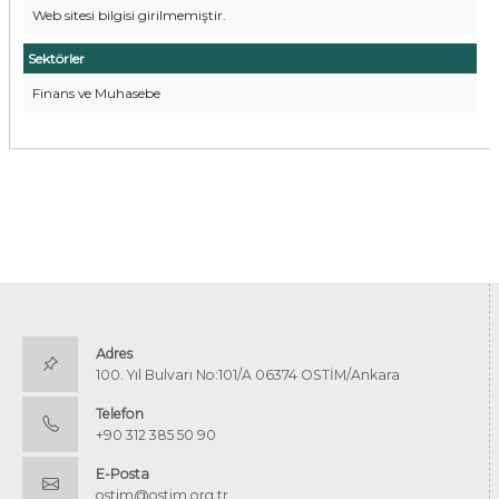
Web sitesi bilgisi girilmemiştir.
Sektörler
Finans ve Muhasebe
Adres
100. Yıl Bulvarı No:101/A 06374 OSTİM/Ankara
Telefon
+90 312 385 50 90
E-Posta
ostim@ostim.org.tr