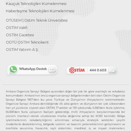
Kauçuk Teknolojileri Kümelenmesi
Haberleşme Teknolojileri Kümelenmesi
OTÜSEM | Ostim Teknik Üniversitesi
OSTİM Vakfı
OSTİM Gazetesi
ODTÜ OSTİM Teknokent
OSTİM Yatırım A.Ş.
Ankara Organize Sanayi Bölgesi açısından diğer bir çok ile göre avantajlı ve rekabetçi
konumdadır. Ankara’nın öncü organize sanayi bölgelerinden biri olan Ostim Organize
Sanayi Bölgesi 1967’den bu yana Türkiye ve Dünya’nın ihtiyaçlarını üretmektedir.
Organize Sanayi Ankara denildiğinde ilk akla gelen ve dünyanın bir çok ülkesinden
her yıl yüzlerce ziyaret alan OSTİM, 17 sektör ve 139 işkolunda, 6.500’den fazla işletme,
65.000’den fazla çalışanın faaliyet gösterdiği, milli ihtiyaçların karşılanmasında bir
çözüm merkezi olarak uluslararası marka değerine sahip bir KOBİ kentidir. Bölge
işletmelerinin rekabetçiliğinin artırılması amacıyla stratejik sektörler çeşitli
modellerle desteklenmiş, bölgede üretim ve tasarım yeteneklerinin gelişmesini ve
özellikle savunma, havacılık, raylı sistemler, medikal, iş ve inşaat makineleri,