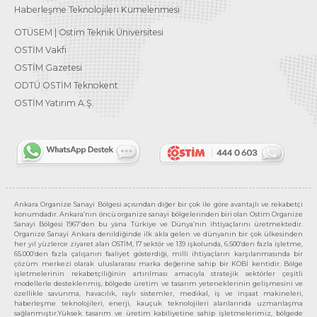
Haberleşme Teknolojileri Kümelenmesi
OTÜSEM | Ostim Teknik Üniversitesi
OSTİM Vakfı
OSTİM Gazetesi
ODTÜ OSTİM Teknokent
OSTİM Yatırım A.Ş.
Ankara Organize Sanayi Bölgesi açısından diğer bir çok ile göre avantajlı ve rekabetçi
konumdadır. Ankara’nın öncü organize sanayi bölgelerinden biri olan Ostim Organize
Sanayi Bölgesi 1967’den bu yana Türkiye ve Dünya’nın ihtiyaçlarını üretmektedir.
Organize Sanayi Ankara denildiğinde ilk akla gelen ve dünyanın bir çok ülkesinden
her yıl yüzlerce ziyaret alan OSTİM, 17 sektör ve 139 işkolunda, 6.500’den fazla işletme,
65.000’den fazla çalışanın faaliyet gösterdiği, milli ihtiyaçların karşılanmasında bir
çözüm merkezi olarak uluslararası marka değerine sahip bir KOBİ kentidir. Bölge
işletmelerinin rekabetçiliğinin artırılması amacıyla stratejik sektörler çeşitli
modellerle desteklenmiş, bölgede üretim ve tasarım yeteneklerinin gelişmesini ve
özellikle savunma, havacılık, raylı sistemler, medikal, iş ve inşaat makineleri,
haberleşme teknolojileri, enerji, kauçuk teknolojileri alanlarında uzmanlaşma
sağlanmıştır.Yüksek tasarım ve üretim kabiliyetine sahip işletmelerimiz, bölgede