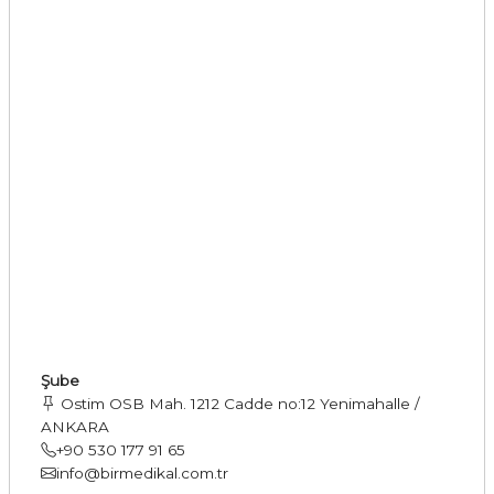
Şube
Ostim OSB Mah. 1212 Cadde no:12 Yenimahalle /
ANKARA
+90 530 177 91 65
info@birmedikal.com.tr