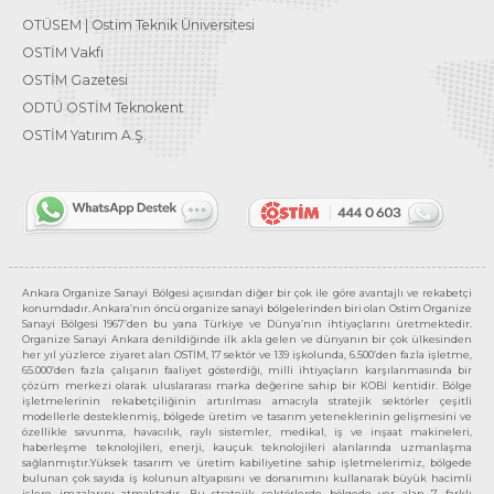
OTÜSEM | Ostim Teknik Üniversitesi
OSTİM Vakfı
OSTİM Gazetesi
ODTÜ OSTİM Teknokent
OSTİM Yatırım A.Ş.
Ankara Organize Sanayi Bölgesi açısından diğer bir çok ile göre avantajlı ve rekabetçi
konumdadır. Ankara’nın öncü organize sanayi bölgelerinden biri olan Ostim Organize
Sanayi Bölgesi 1967’den bu yana Türkiye ve Dünya’nın ihtiyaçlarını üretmektedir.
Organize Sanayi Ankara denildiğinde ilk akla gelen ve dünyanın bir çok ülkesinden
her yıl yüzlerce ziyaret alan OSTİM, 17 sektör ve 139 işkolunda, 6.500’den fazla işletme,
65.000’den fazla çalışanın faaliyet gösterdiği, milli ihtiyaçların karşılanmasında bir
çözüm merkezi olarak uluslararası marka değerine sahip bir KOBİ kentidir. Bölge
işletmelerinin rekabetçiliğinin artırılması amacıyla stratejik sektörler çeşitli
modellerle desteklenmiş, bölgede üretim ve tasarım yeteneklerinin gelişmesini ve
özellikle savunma, havacılık, raylı sistemler, medikal, iş ve inşaat makineleri,
haberleşme teknolojileri, enerji, kauçuk teknolojileri alanlarında uzmanlaşma
sağlanmıştır.Yüksek tasarım ve üretim kabiliyetine sahip işletmelerimiz, bölgede
bulunan çok sayıda iş kolunun altyapısını ve donanımını kullanarak büyük hacimli
işlere imzalarını atmaktadır. Bu stratejik sektörlerde bölgede yer alan 7 farklı