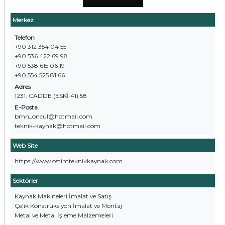
Merkez
Telefon
+90 312 354 04 55
+90 536 422 69 98
+90 538 615 06 19
+90 554 525 81 66
Adres
1231. CADDE (ESKİ 41) 58
E-Posta
brhn_oncul@hotmail.com
teknik-kaynak@hotmail.com
Web Site
https://www.ostimteknikkaynak.com
Sektörler
Kaynak Makineleri İmalat ve Satış
Çelik Konstrüksiyon İmalat ve Montaj
Metal ve Metal İşleme Malzemeleri