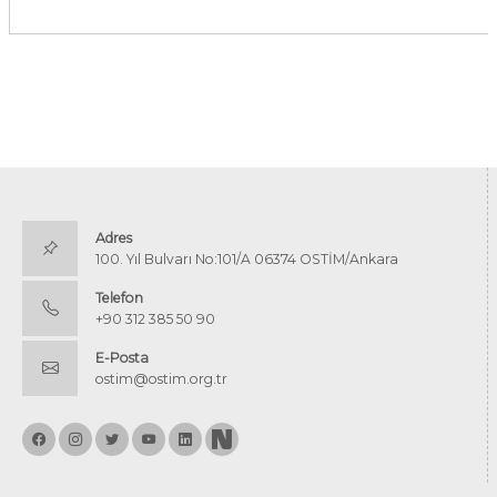
Adres
100. Yıl Bulvarı No:101/A 06374 OSTİM/Ankara
Telefon
+90 312 385 50 90
E-Posta
ostim@ostim.org.tr