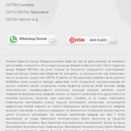
OSTİM Gazetesi
ODTÜ OSTİM Teknokent
OSTİM Yatırım A.Ş.
Ankara Organize Sanayi Bölgesi açısından diğer bir çok ile göre avantajlı ve rekabetçi
konumdadır. Ankara’nın öncü organize sanayi bölgelerinden biri olan Ostim Organize
Sanayi Bölgesi 1967’den bu yana Türkiye ve Dünya’nın ihtiyaçlarını üretmektedir.
Organize Sanayi Ankara denildiğinde ilk akla gelen ve dünyanın bir çok ülkesinden
her yıl yüzlerce ziyaret alan OSTİM, 17 sektör ve 139 işkolunda, 6.500’den fazla işletme,
65.000’den fazla çalışanın faaliyet gösterdiği, milli ihtiyaçların karşılanmasında bir
çözüm merkezi olarak uluslararası marka değerine sahip bir KOBİ kentidir. Bölge
işletmelerinin rekabetçiliğinin artırılması amacıyla stratejik sektörler çeşitli
modellerle desteklenmiş, bölgede üretim ve tasarım yeteneklerinin gelişmesini ve
özellikle savunma, havacılık, raylı sistemler, medikal, iş ve inşaat makineleri,
haberleşme teknolojileri, enerji, kauçuk teknolojileri alanlarında uzmanlaşma
sağlanmıştır.Yüksek tasarım ve üretim kabiliyetine sahip işletmelerimiz, bölgede
bulunan çok sayıda iş kolunun altyapısını ve donanımını kullanarak büyük hacimli
işlere imzalarını atmaktadır. Bu stratejik sektörlerde bölgede yer alan 7 farklı
başlıktaki(İş ve inşaat Makineleri Kümelenmesi, Ostim Savunma ve Havacılık
Kümelenmesi, Anadolu Raylı Sistemler Kümelenmesi, Yenilenebilir Enerji ve Çevre
Teknolojileri Kümelenmesi, Haberleşme Teknolojileri Kümelenmesi, Ostim Medikal
Sanayi Kümelenmesi, Ostim Kauçuk Teknolojileri Kümelenmesi) kümelenme,