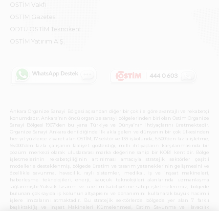
OSTİM Vakfı
OSTİM Gazetesi
ODTÜ OSTİM Teknokent
OSTİM Yatırım A.Ş.
Ankara Organize Sanayi Bölgesi açısından diğer bir çok ile göre avantajlı ve rekabetçi
konumdadır. Ankara’nın öncü organize sanayi bölgelerinden biri olan Ostim Organize
Sanayi Bölgesi 1967’den bu yana Türkiye ve Dünya’nın ihtiyaçlarını üretmektedir.
Organize Sanayi Ankara denildiğinde ilk akla gelen ve dünyanın bir çok ülkesinden
her yıl yüzlerce ziyaret alan OSTİM, 17 sektör ve 139 işkolunda, 6.500’den fazla işletme,
65.000’den fazla çalışanın faaliyet gösterdiği, milli ihtiyaçların karşılanmasında bir
çözüm merkezi olarak uluslararası marka değerine sahip bir KOBİ kentidir. Bölge
işletmelerinin rekabetçiliğinin artırılması amacıyla stratejik sektörler çeşitli
modellerle desteklenmiş, bölgede üretim ve tasarım yeteneklerinin gelişmesini ve
özellikle savunma, havacılık, raylı sistemler, medikal, iş ve inşaat makineleri,
haberleşme teknolojileri, enerji, kauçuk teknolojileri alanlarında uzmanlaşma
sağlanmıştır.Yüksek tasarım ve üretim kabiliyetine sahip işletmelerimiz, bölgede
bulunan çok sayıda iş kolunun altyapısını ve donanımını kullanarak büyük hacimli
işlere imzalarını atmaktadır. Bu stratejik sektörlerde bölgede yer alan 7 farklı
başlıktaki(İş ve inşaat Makineleri Kümelenmesi, Ostim Savunma ve Havacılık
Kümelenmesi, Anadolu Raylı Sistemler Kümelenmesi, Yenilenebilir Enerji ve Çevre