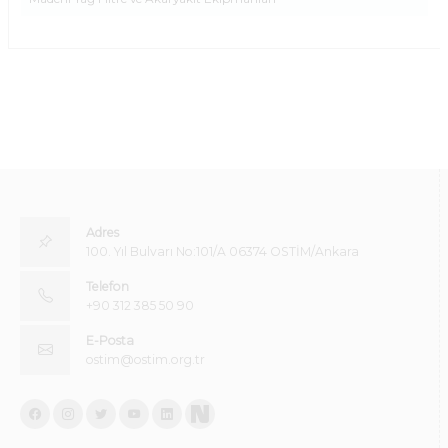
Adres
100. Yıl Bulvarı No:101/A 06374 OSTİM/Ankara
Telefon
+90 312 385 50 90
E-Posta
ostim@ostim.org.tr