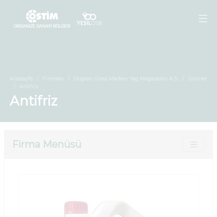
Anasayfa
Firmalar
Dogsan Gross Madenı Yag Magazaları A.S.
Ürünler
Antifriz
Antifriz
Firma Menüsü