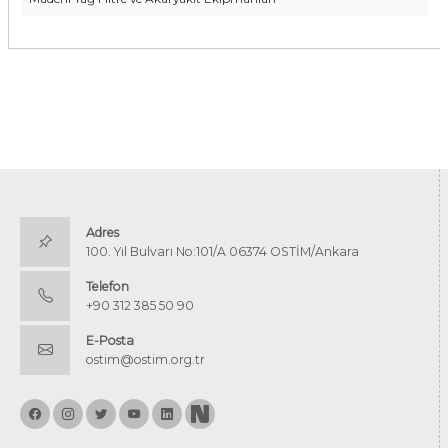
Adres
100. Yıl Bulvarı No:101/A 06374 OSTİM/Ankara
Telefon
+90 312 385 50 90
E-Posta
ostim@ostim.org.tr