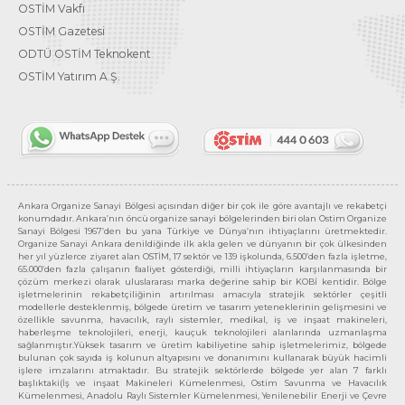
OSTİM Vakfı
OSTİM Gazetesi
ODTÜ OSTİM Teknokent
OSTİM Yatırım A.Ş.
Ankara Organize Sanayi Bölgesi açısından diğer bir çok ile göre avantajlı ve rekabetçi
konumdadır. Ankara’nın öncü organize sanayi bölgelerinden biri olan Ostim Organize
Sanayi Bölgesi 1967’den bu yana Türkiye ve Dünya’nın ihtiyaçlarını üretmektedir.
Organize Sanayi Ankara denildiğinde ilk akla gelen ve dünyanın bir çok ülkesinden
her yıl yüzlerce ziyaret alan OSTİM, 17 sektör ve 139 işkolunda, 6.500’den fazla işletme,
65.000’den fazla çalışanın faaliyet gösterdiği, milli ihtiyaçların karşılanmasında bir
çözüm merkezi olarak uluslararası marka değerine sahip bir KOBİ kentidir. Bölge
işletmelerinin rekabetçiliğinin artırılması amacıyla stratejik sektörler çeşitli
modellerle desteklenmiş, bölgede üretim ve tasarım yeteneklerinin gelişmesini ve
özellikle savunma, havacılık, raylı sistemler, medikal, iş ve inşaat makineleri,
haberleşme teknolojileri, enerji, kauçuk teknolojileri alanlarında uzmanlaşma
sağlanmıştır.Yüksek tasarım ve üretim kabiliyetine sahip işletmelerimiz, bölgede
bulunan çok sayıda iş kolunun altyapısını ve donanımını kullanarak büyük hacimli
işlere imzalarını atmaktadır. Bu stratejik sektörlerde bölgede yer alan 7 farklı
başlıktaki(İş ve inşaat Makineleri Kümelenmesi, Ostim Savunma ve Havacılık
Kümelenmesi, Anadolu Raylı Sistemler Kümelenmesi, Yenilenebilir Enerji ve Çevre