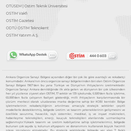
OTÜSEM | Ostim Teknik Üniversitesi
OSTİM Vakfı
OSTİM Gazetesi
ODTÜ OSTİM Teknokent
OSTİM Yatırım A.Ş.
Ankara Organize Sanayi Bölgesi açısından diğer bir çok ile göre avantajlı ve rekabetçi
konumdadır. Ankara’nın öncü organize sanayi bölgelerinden biri olan Ostim Organize
Sanayi Bölgesi 1967’den bu yana Türkiye ve Dünya’nın ihtiyaçlarını üretmektedir.
Organize Sanayi Ankara denildiğinde ilk akla gelen ve dünyanın bir çok ülkesinden
her yıl yüzlerce ziyaret alan OSTİM, 17 sektör ve 139 işkolunda, 6.500’den fazla işletme,
65.000’den fazla çalışanın faaliyet gösterdiği, milli ihtiyaçların karşılanmasında bir
çözüm merkezi olarak uluslararası marka değerine sahip bir KOBİ kentidir. Bölge
işletmelerinin rekabetçiliğinin artırılması amacıyla stratejik sektörler çeşitli
modellerle desteklenmiş, bölgede üretim ve tasarım yeteneklerinin gelişmesini ve
özellikle savunma, havacılık, raylı sistemler, medikal, iş ve inşaat makineleri,
haberleşme teknolojileri, enerji, kauçuk teknolojileri alanlarında uzmanlaşma
sağlanmıştır.Yüksek tasarım ve üretim kabiliyetine sahip işletmelerimiz, bölgede
bulunan çok sayıda iş kolunun altyapısını ve donanımını kullanarak büyük hacimli
işlere imzalarını atmaktadır. Bu stratejik sektörlerde bölgede yer alan 7 farklı