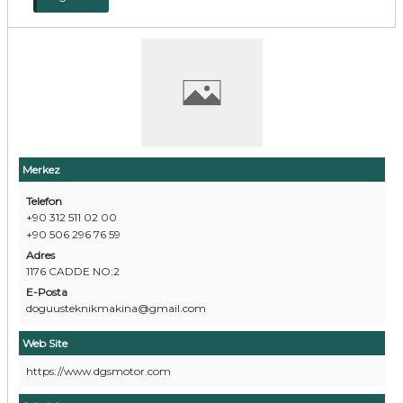
Merkez
Telefon
+90 312 511 02 00
+90 506 296 76 59
Adres
1176 CADDE NO:2
E-Posta
doguusteknikmakina@gmail.com
Web Site
https://www.dgsmotor.com