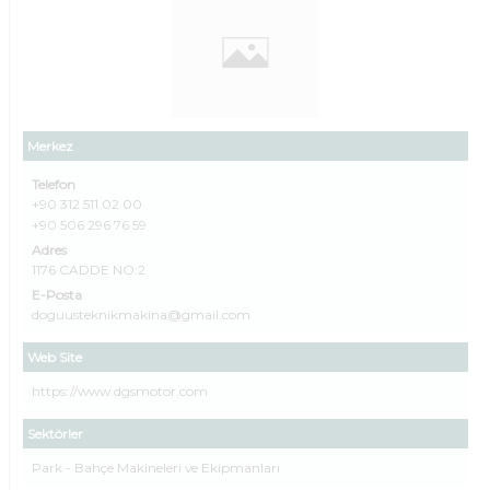
Merkez
Telefon
+90 312 511 02 00
+90 506 296 76 59
Adres
1176 CADDE NO:2
E-Posta
doguusteknikmakina@gmail.com
Web Site
https://www.dgsmotor.com
Sektörler
Park - Bahçe Makineleri ve Ekipmanları