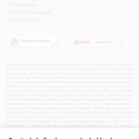
OSTİM Gazetesi
ODTÜ OSTİM Teknokent
OSTİM Yatırım A.Ş.
Ankara Organize Sanayi Bölgesi açısından diğer bir çok ile göre avantajlı ve rekabetçi
konumdadır. Ankara’nın öncü organize sanayi bölgelerinden biri olan Ostim Organize
Sanayi Bölgesi 1967’den bu yana Türkiye ve Dünya’nın ihtiyaçlarını üretmektedir.
Organize Sanayi Ankara denildiğinde ilk akla gelen ve dünyanın bir çok ülkesinden
her yıl yüzlerce ziyaret alan OSTİM, 17 sektör ve 139 işkolunda, 6.500’den fazla işletme,
65.000’den fazla çalışanın faaliyet gösterdiği, milli ihtiyaçların karşılanmasında bir
çözüm merkezi olarak uluslararası marka değerine sahip bir KOBİ kentidir. Bölge
işletmelerinin rekabetçiliğinin artırılması amacıyla stratejik sektörler çeşitli
modellerle desteklenmiş, bölgede üretim ve tasarım yeteneklerinin gelişmesini ve
özellikle savunma, havacılık, raylı sistemler, medikal, iş ve inşaat makineleri,
haberleşme teknolojileri, enerji, kauçuk teknolojileri alanlarında uzmanlaşma
sağlanmıştır.Yüksek tasarım ve üretim kabiliyetine sahip işletmelerimiz, bölgede
bulunan çok sayıda iş kolunun altyapısını ve donanımını kullanarak büyük hacimli
işlere imzalarını atmaktadır. Bu stratejik sektörlerde bölgede yer alan 7 farklı
başlıktaki(İş ve inşaat Makineleri Kümelenmesi, Ostim Savunma ve Havacılık
Kümelenmesi, Anadolu Raylı Sistemler Kümelenmesi, Yenilenebilir Enerji ve Çevre
Teknolojileri Kümelenmesi, Haberleşme Teknolojileri Kümelenmesi, Ostim Medikal
Sanayi Kümelenmesi, Ostim Kauçuk Teknolojileri Kümelenmesi) kümelenme,