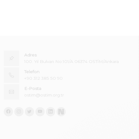
Adres
100. Yıl Bulvarı No:101/A 06374 OSTİM/Ankara
Telefon
+90 312 385 50 90
E-Posta
ostim@ostim.org.tr