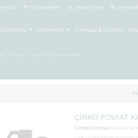
ma Girişi
Online İşlemler
Şikayet Formu
Öneri İst
Kurumsal
Hizmetler
Firmalar & Ürünler
Bas
ti.
Ürünler
ÇİNKO FOSFAT KAPLAMA
Fi
ÇİNKO FOSFAT 
Üreten Firma:
Final Metal K
Çinko Fosfat kaplama prosesi büy