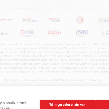
etçi konumdadır. Ankara’nın öncü organize sanayi bölgelerinden biri olan Ostim Organi
 yıl yüzlerce ziyaret alan OSTİM, 17 sektör ve 139 işkolunda, 6.500’den fazla işletme, 
letmelerinin rekabetçiliğinin artırılması amacıyla stratejik sektörler çeşitli modelle
teknolojileri, enerji, kauçuk teknolojileri alanlarında uzmanlaşma sağlanmıştır.Yüksek
tadır. Bu stratejik sektörlerde bölgede yer alan 7 farklı başlıktaki(İş ve inşaat Maki
e Teknolojileri Kümelenmesi, Ostim Medikal Sanayi Kümelenmesi, Ostim Kauçuk Teknolo
faaliyet gösterdikleri sektör içinde bir bilgi ve tecrübe odağı halini alan kümeler, yen
r çalışmalarıyla uluslararası bir örnek ve ilham kaynağı OSTİM, ülke sanayinin rekabet
Gizlilik
| Portal Kullanım Şartları
| KVKK Bilgilendirme Metni
| Bize Ulaşın
yıp analiz etmek,
Tüm çerezlere izin ver
rmek ve