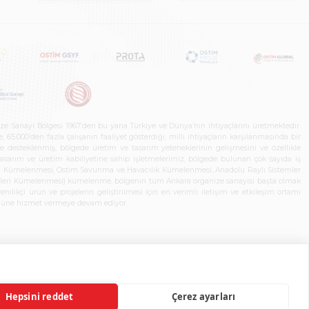
ze Sanayi Bölgesi 1967’den bu yana Türkiye ve Dünya’nın ihtiyaçlarını üretmektedir.
65.000’den fazla çalışanın faaliyet gösterdiği, milli ihtiyaçların karşılanmasında bir
rle desteklenmiş, bölgede üretim ve tasarım yeteneklerinin gelişmesini ve özellikle
 tasarım ve üretim kabiliyetine sahip işletmelerimiz, bölgede bulunan çok sayıda iş
neleri Kümelenmesi, Ostim Savunma ve Havacılık Kümelenmesi, Anadolu Raylı Sistemler
jileri Kümelenmesi) kümelenme, bölgenin tüm Ankara organize sanayisi başta olmak
ilikçi ürün ve projelerin geliştirilmesi için en verimli iletişim ve etkileşim ortamı
 gücüne hizmet vermeye devam ediyor.
Hepsini reddet
Çerez ayarları