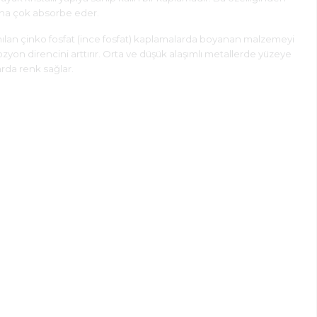
daha çok absorbe eder.
lanılan çinko fosfat (ince fosfat) kaplamalarda boyanan malzemeyi
ozyon direncini arttırır. Orta ve düşük alaşımlı metallerde yüzeye
larda renk sağlar.