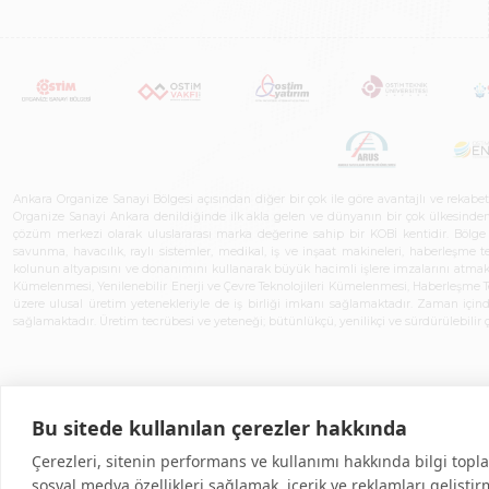
Ankara Organize Sanayi Bölgesi açısından diğer bir çok ile göre avantajlı ve rekab
Organize Sanayi Ankara denildiğinde ilk akla gelen ve dünyanın bir çok ülkesinden her
çözüm merkezi olarak uluslararası marka değerine sahip bir KOBİ kentidir. Bölge iş
savunma, havacılık, raylı sistemler, medikal, iş ve inşaat makineleri, haberleşme 
kolunun altyapısını ve donanımını kullanarak büyük hacimli işlere imzalarını atmak
Kümelenmesi, Yenilenebilir Enerji ve Çevre Teknolojileri Kümelenmesi, Haberleşm
üzere ulusal üretim yetenekleriyle de iş birliği imkanı sağlamaktadır. Zaman içinde 
sağlamaktadır. Üretim tecrübesi ve yeteneği; bütünlükçü, yenilikçi ve sürdürülebili
Bu sitede kullanılan çerezler hakkında
Çerezleri, sitenin performans ve kullanımı hakkında bilgi topla
sosyal medya özellikleri sağlamak, içerik ve reklamları gelişti