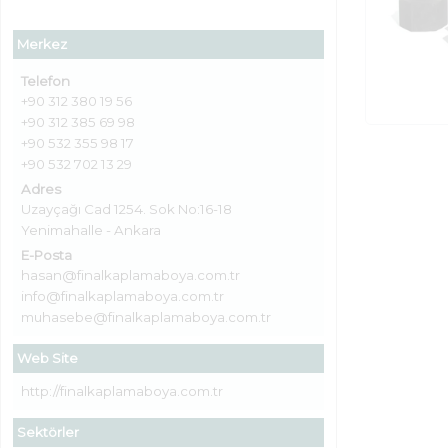
Merkez
Telefon
+90 312 380 19 56
+90 312 385 69 98
+90 532 355 98 17
+90 532 702 13 29
Adres
Uzayçağı Cad 1254. Sok No:16-18
Yenimahalle - Ankara
E-Posta
hasan@finalkaplamaboya.com.tr
info@finalkaplamaboya.com.tr
muhasebe@finalkaplamaboya.com.tr
Web Site
http://finalkaplamaboya.com.tr
Sektörler