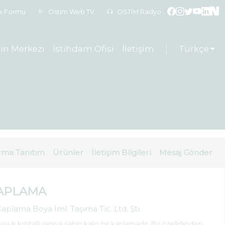
ek Formu
Ostim Web TV
OSTİM Radyo
ın Merkezi
İstihdam Ofisi
İletişim
Türkçe
rma Tanıtım
Ürünler
İletişim Bilgileri
Mesaj Gönder
KAPLAMA
aplama Boya İml. Taşıma Tic. Ltd. Şti.
ük kristalli yapıya sahip kalın bir kaplamadır. Bu özelliğinden