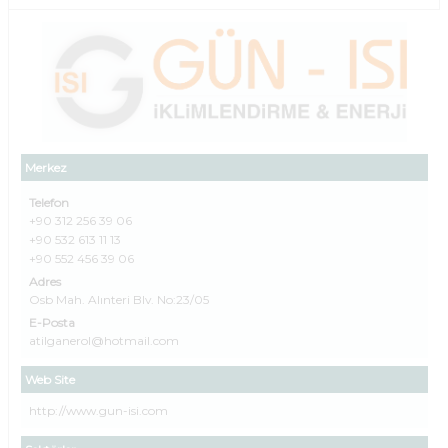
Merkez
Telefon
+90 312 256 39 06
+90 532 613 11 13
+90 552 456 39 06
Adres
Osb Mah. Alınteri Blv. No:23/05
E-Posta
atilganerol@hotmail.com
Web Site
http://www.gun-isi.com