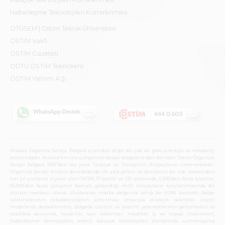
Haberleşme Teknolojileri Kümelenmesi
OTÜSEM | Ostim Teknik Üniversitesi
OSTİM Vakfı
OSTİM Gazetesi
ODTÜ OSTİM Teknokent
OSTİM Yatırım A.Ş.
Ankara Organize Sanayi Bölgesi açısından diğer bir çok ile göre avantajlı ve rekabetçi
konumdadır. Ankara’nın öncü organize sanayi bölgelerinden biri olan Ostim Organize
Sanayi Bölgesi 1967’den bu yana Türkiye ve Dünya’nın ihtiyaçlarını üretmektedir.
Organize Sanayi Ankara denildiğinde ilk akla gelen ve dünyanın bir çok ülkesinden
her yıl yüzlerce ziyaret alan OSTİM, 17 sektör ve 139 işkolunda, 6.500’den fazla işletme,
65.000’den fazla çalışanın faaliyet gösterdiği, milli ihtiyaçların karşılanmasında bir
çözüm merkezi olarak uluslararası marka değerine sahip bir KOBİ kentidir. Bölge
işletmelerinin rekabetçiliğinin artırılması amacıyla stratejik sektörler çeşitli
modellerle desteklenmiş, bölgede üretim ve tasarım yeteneklerinin gelişmesini ve
özellikle savunma, havacılık, raylı sistemler, medikal, iş ve inşaat makineleri,
haberleşme teknolojileri, enerji, kauçuk teknolojileri alanlarında uzmanlaşma