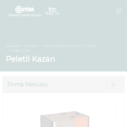
Anasayfa
Firmalar
GÜN ISI SAN TİC LTD ŞTİ
Ürünler
Peletli Kazan
Peletli Kazan
Firma Menüsü