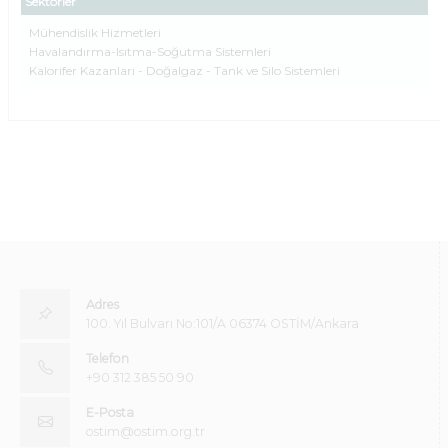
Sektörler
Mühendislik Hizmetleri
Havalandırma-Isıtma-Soğutma Sistemleri
Kalorifer Kazanları - Doğalgaz - Tank ve Silo Sistemleri
Adres
100. Yıl Bulvarı No:101/A 06374 OSTİM/Ankara
Telefon
+90 312 385 50 90
E-Posta
ostim@ostim.org.tr