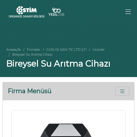
Anasayfa
Firmalar
GÜN ISI SAN TİC LTD ŞTİ
Ürünler
Bireysel Su Arıtma Cihazı
Bireysel Su Arıtma Cihazı
Firma Menüsü