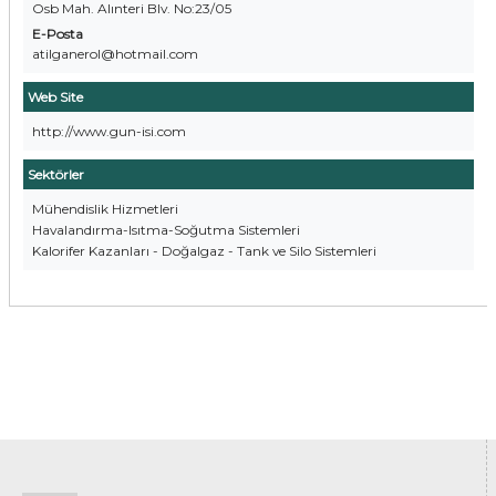
Osb Mah. Alınteri Blv. No:23/05
E-Posta
atilganerol@hotmail.com
Web Site
http://www.gun-isi.com
Sektörler
Mühendislik Hizmetleri
Havalandırma-Isıtma-Soğutma Sistemleri
Kalorifer Kazanları - Doğalgaz - Tank ve Silo Sistemleri