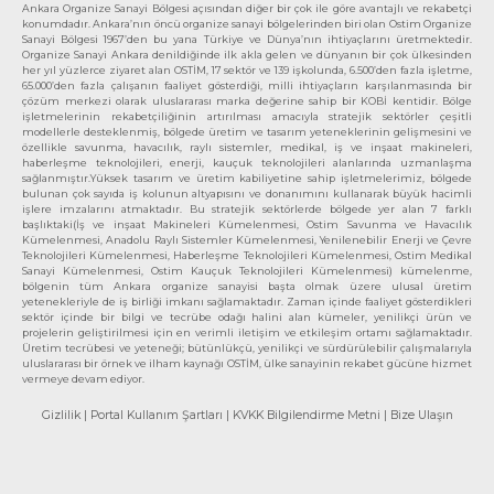
Ankara Organize Sanayi Bölgesi açısından diğer bir çok ile göre avantajlı ve rekabetçi
konumdadır. Ankara’nın öncü organize sanayi bölgelerinden biri olan Ostim Organize
Sanayi Bölgesi 1967’den bu yana Türkiye ve Dünya’nın ihtiyaçlarını üretmektedir.
Organize Sanayi Ankara denildiğinde ilk akla gelen ve dünyanın bir çok ülkesinden
her yıl yüzlerce ziyaret alan OSTİM, 17 sektör ve 139 işkolunda, 6.500’den fazla işletme,
65.000’den fazla çalışanın faaliyet gösterdiği, milli ihtiyaçların karşılanmasında bir
çözüm merkezi olarak uluslararası marka değerine sahip bir KOBİ kentidir. Bölge
işletmelerinin rekabetçiliğinin artırılması amacıyla stratejik sektörler çeşitli
modellerle desteklenmiş, bölgede üretim ve tasarım yeteneklerinin gelişmesini ve
özellikle savunma, havacılık, raylı sistemler, medikal, iş ve inşaat makineleri,
haberleşme teknolojileri, enerji, kauçuk teknolojileri alanlarında uzmanlaşma
sağlanmıştır.Yüksek tasarım ve üretim kabiliyetine sahip işletmelerimiz, bölgede
bulunan çok sayıda iş kolunun altyapısını ve donanımını kullanarak büyük hacimli
işlere imzalarını atmaktadır. Bu stratejik sektörlerde bölgede yer alan 7 farklı
başlıktaki(İş ve inşaat Makineleri Kümelenmesi, Ostim Savunma ve Havacılık
Kümelenmesi, Anadolu Raylı Sistemler Kümelenmesi, Yenilenebilir Enerji ve Çevre
Teknolojileri Kümelenmesi, Haberleşme Teknolojileri Kümelenmesi, Ostim Medikal
Sanayi Kümelenmesi, Ostim Kauçuk Teknolojileri Kümelenmesi) kümelenme,
bölgenin tüm Ankara organize sanayisi başta olmak üzere ulusal üretim
yetenekleriyle de iş birliği imkanı sağlamaktadır. Zaman içinde faaliyet gösterdikleri
sektör içinde bir bilgi ve tecrübe odağı halini alan kümeler, yenilikçi ürün ve
projelerin geliştirilmesi için en verimli iletişim ve etkileşim ortamı sağlamaktadır.
Üretim tecrübesi ve yeteneği; bütünlükçü, yenilikçi ve sürdürülebilir çalışmalarıyla
uluslararası bir örnek ve ilham kaynağı OSTİM, ülke sanayinin rekabet gücüne hizmet
vermeye devam ediyor.
Gizlilik
| Portal Kullanım Şartları
| KVKK Bilgilendirme Metni
| Bize Ulaşın