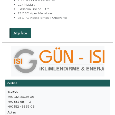
2.2 Galon Tank Kapasitesi
Lüx Musluk
5 Aşamalı inline Filtre
75 GPD Apex Membran
75 GPD Apex Pompa ( Opsiyonel )
Bilgi İste
Merkez
Telefon
+90 312 256 39 06
+90 532 613 11 13
+90 552 456 39 06
Adres