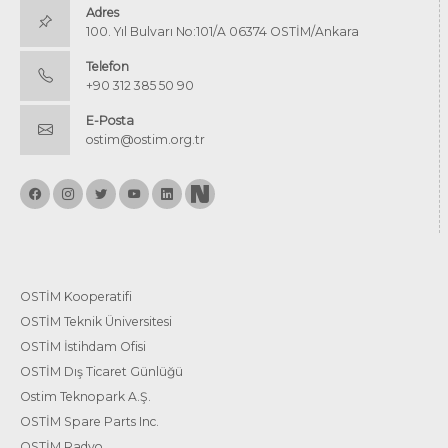
Adres
100. Yıl Bulvarı No:101/A 06374 OSTİM/Ankara
Telefon
+90 312 385 50 90
E-Posta
ostim@ostim.org.tr
OSTİM Kooperatifi
OSTİM Teknik Üniversitesi
OSTİM İstihdam Ofisi
OSTİM Dış Ticaret Günlüğü
Ostim Teknopark A.Ş.
OSTİM Spare Parts Inc.
OSTİM Radyo