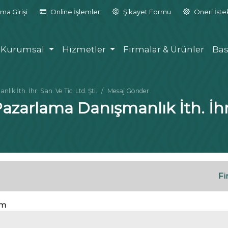
ma Girişi
Online İşlemler
Şikayet Formu
Öneri İst
Kurumsal
Hizmetler
Firmalar & Ürünler
Bas
k İth. İhr. San. Ve Tic. Ltd. Şti.
Mesaj Gönder
azarlama Danışmanlık İth. İhr. 
Fi
im