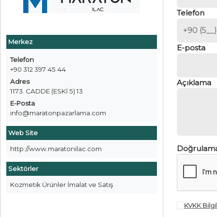
Telefon
Merkez
E-posta
Telefon
+90 312 397 45 44
Adres
Açıklama
1173. CADDE (ESKİ 5) 13
E-Posta
info@maratonpazarlama.com
Web Site
Doğrulam
http://www.maratonilac.com
Sektörler
Kozmetik Ürünler İmalat ve Satış
KVKK Bilg