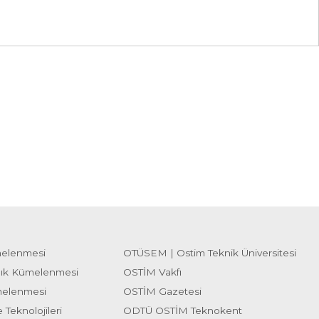
melenmesi
OTÜSEM | Ostim Teknik Üniversitesi
lık Kümelenmesi
OSTİM Vakfı
melenmesi
OSTİM Gazetesi
 Teknolojileri
ODTÜ OSTİM Teknokent