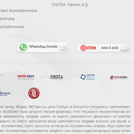
OSTİM Yatırım A.Ş.
emleri Kümelenmesi
lenmesi
Kümelenmesi
ze Sanayi Bölgesi 1967’den bu yana Türkiye ve Dünya’nın ihtiyaçlarını üretmektedir.
65.000’den fazla çalışanın faaliyet gösterdiği, milli ihtiyaçların karşılanmasında bir
rle desteklenmiş, bölgede üretim ve tasarım yeteneklerinin gelişmesini ve özellikle
 tasarım ve üretim kabiliyetine sahip işletmelerimiz, bölgede bulunan çok sayıda iş
neleri Kümelenmesi, Ostim Savunma ve Havacılık Kümelenmesi, Anadolu Raylı Sistemler
jileri Kümelenmesi) kümelenme, bölgenin tüm Ankara organize sanayisi başta olmak