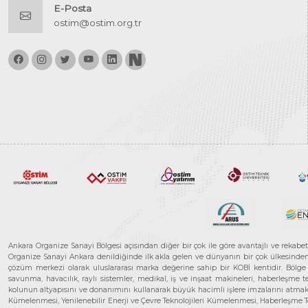
E-Posta
ostim@ostim.org.tr
Ankara Organize Sanayi Bölgesi açısından diğer bir çok ile göre avantajlı ve rekab
Organize Sanayi Ankara denildiğinde ilk akla gelen ve dünyanın bir çok ülkesinden her
çözüm merkezi olarak uluslararası marka değerine sahip bir KOBİ kentidir. Bölge iş
savunma, havacılık, raylı sistemler, medikal, iş ve inşaat makineleri, haberleşme 
kolunun altyapısını ve donanımını kullanarak büyük hacimli işlere imzalarını atmak
Kümelenmesi, Yenilenebilir Enerji ve Çevre Teknolojileri Kümelenmesi, Haberleşm