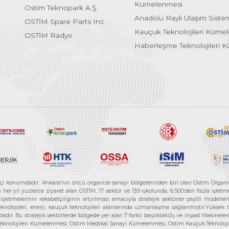
Kümelenmesi
Ostim Teknopark A.Ş.
Anadolu Raylı Ulaşım Sist
OSTİM Spare Parts Inc.
Kauçuk Teknolojileri Küme
OSTİM Radyo
Haberleşme Teknolojileri 
etçi konumdadır. Ankara’nın öncü organize sanayi bölgelerinden biri olan Ostim Organi
 yıl yüzlerce ziyaret alan OSTİM, 17 sektör ve 139 işkolunda, 6.500’den fazla işletme, 
letmelerinin rekabetçiliğinin artırılması amacıyla stratejik sektörler çeşitli modelle
teknolojileri, enerji, kauçuk teknolojileri alanlarında uzmanlaşma sağlanmıştır.Yüksek
tadır. Bu stratejik sektörlerde bölgede yer alan 7 farklı başlıktaki(İş ve inşaat Maki
e Teknolojileri Kümelenmesi, Ostim Medikal Sanayi Kümelenmesi, Ostim Kauçuk Teknolo