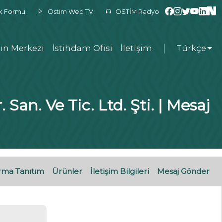
ek Formu
Ostim Web TV
OSTİM Radyo
ın Merkezi
İstihdam Ofisi
İletişim
Türkçe
San. Ve Tic. Ltd. Şti. | Mesaj
rma Tanıtım
Ürünler
İletişim Bilgileri
Mesaj Gönder