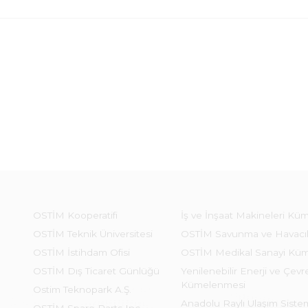
OSTİM Kooperatifi
İş ve İnşaat Makineleri Kü
OSTİM Teknik Üniversitesi
OSTİM Savunma ve Havacı
OSTİM İstihdam Ofisi
OSTİM Medikal Sanayi Kü
OSTİM Dış Ticaret Günlüğü
Yenilenebilir Enerji ve Çevre
Kümelenmesi
Ostim Teknopark A.Ş.
Anadolu Raylı Ulaşım Sist