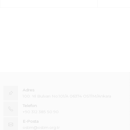
Adres
100. Yıl Bulvarı No:101/A 06374 OSTİM/Ankara
Telefon
+90 312 385 50 90
E-Posta
ostim@ostim.org.tr