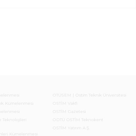
melenmesi
OTÜSEM | Ostim Teknik Üniversitesi
lık Kümelenmesi
OSTİM Vakfı
melenmesi
OSTİM Gazetesi
 Teknolojileri
ODTÜ OSTİM Teknokent
OSTİM Yatırım A.Ş.
emleri Kümelenmesi