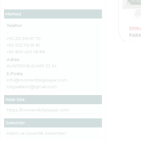
Merkez
Telefon
-
+90 212 216 67 70
+90 532 712 61 81
+90 850 420 58 88
Adres
ALINTERİ BULVARI 33 34
E-Posta
info@momentbilgisayar.com
tolgaakkoc@gmail.com
Web Site
https://momentbilgisayar.com
Sektörler
Alarm ve Güvenlik Sistemleri