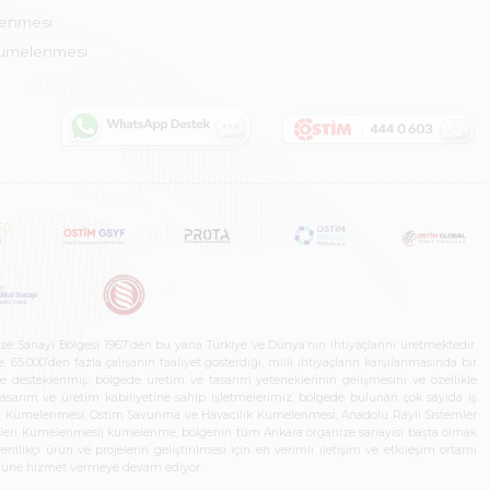
lenmesi
Kümelenmesi
ze Sanayi Bölgesi 1967’den bu yana Türkiye ve Dünya’nın ihtiyaçlarını üretmektedir.
65.000’den fazla çalışanın faaliyet gösterdiği, milli ihtiyaçların karşılanmasında bir
rle desteklenmiş, bölgede üretim ve tasarım yeteneklerinin gelişmesini ve özellikle
 tasarım ve üretim kabiliyetine sahip işletmelerimiz, bölgede bulunan çok sayıda iş
neleri Kümelenmesi, Ostim Savunma ve Havacılık Kümelenmesi, Anadolu Raylı Sistemler
jileri Kümelenmesi) kümelenme, bölgenin tüm Ankara organize sanayisi başta olmak
ilikçi ürün ve projelerin geliştirilmesi için en verimli iletişim ve etkileşim ortamı
 gücüne hizmet vermeye devam ediyor.