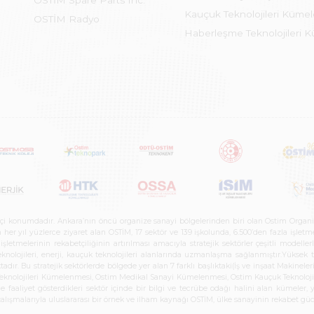
OSTİM Spare Parts Inc.
Kauçuk Teknolojileri Küme
OSTİM Radyo
Haberleşme Teknolojileri 
etçi konumdadır. Ankara’nın öncü organize sanayi bölgelerinden biri olan Ostim Organi
 yıl yüzlerce ziyaret alan OSTİM, 17 sektör ve 139 işkolunda, 6.500’den fazla işletme, 
letmelerinin rekabetçiliğinin artırılması amacıyla stratejik sektörler çeşitli modelle
teknolojileri, enerji, kauçuk teknolojileri alanlarında uzmanlaşma sağlanmıştır.Yüksek
tadır. Bu stratejik sektörlerde bölgede yer alan 7 farklı başlıktaki(İş ve inşaat Maki
e Teknolojileri Kümelenmesi, Ostim Medikal Sanayi Kümelenmesi, Ostim Kauçuk Teknolo
faaliyet gösterdikleri sektör içinde bir bilgi ve tecrübe odağı halini alan kümeler, yen
r çalışmalarıyla uluslararası bir örnek ve ilham kaynağı OSTİM, ülke sanayinin rekabet