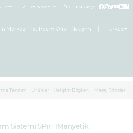
ek Formu
Ostim Web TV
OSTİM Radyo
ın Merkezi
İstihdam Ofisi
İletişim
Türkçe
rma Tanıtım
Ürünler
İletişim Bilgileri
Mesaj Gönder
arm Sistemi 5Pır+1Manyetik