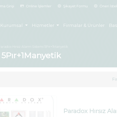
ma Girişi
Online İşlemler
Şikayet Formu
Öneri İst
Kurumsal
Hizmetler
Firmalar & Ürünler
Bas
aradox Hırsız Alarm Sistemi 5Pır+1Manyetik
 5Pır+1Manyetik
Fi
Paradox Hırsız Al