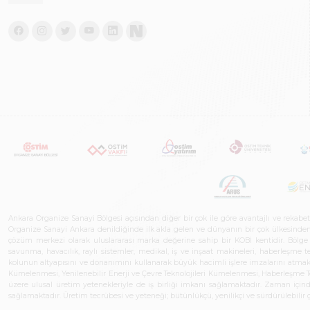
Ankara Organize Sanayi Bölgesi açısından diğer bir çok ile göre avantajlı ve rekab
Organize Sanayi Ankara denildiğinde ilk akla gelen ve dünyanın bir çok ülkesinden her
çözüm merkezi olarak uluslararası marka değerine sahip bir KOBİ kentidir. Bölge iş
savunma, havacılık, raylı sistemler, medikal, iş ve inşaat makineleri, haberleşme 
kolunun altyapısını ve donanımını kullanarak büyük hacimli işlere imzalarını atmak
Kümelenmesi, Yenilenebilir Enerji ve Çevre Teknolojileri Kümelenmesi, Haberleşm
üzere ulusal üretim yetenekleriyle de iş birliği imkanı sağlamaktadır. Zaman içinde 
sağlamaktadır. Üretim tecrübesi ve yeteneği; bütünlükçü, yenilikçi ve sürdürülebili