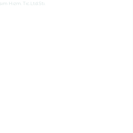
ım Hızm. Tıc.Ltd.Stı.