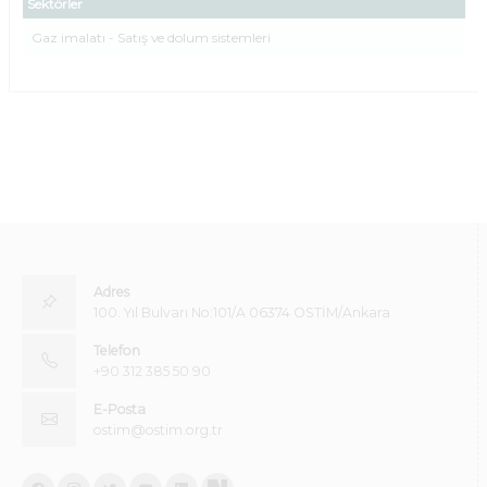
Sektörler
Gaz imalatı - Satış ve dolum sistemleri
Adres
100. Yıl Bulvarı No:101/A 06374 OSTİM/Ankara
Telefon
+90 312 385 50 90
E-Posta
ostim@ostim.org.tr