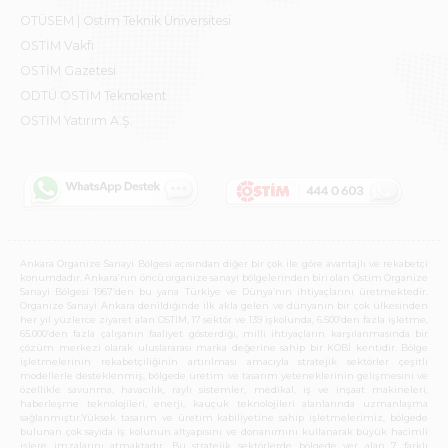
OTÜSEM | Ostim Teknik Üniversitesi
OSTİM Vakfı
OSTİM Gazetesi
ODTÜ OSTİM Teknokent
OSTİM Yatırım A.Ş.
Ankara Organize Sanayi Bölgesi açısından diğer bir çok ile göre avantajlı ve rekabetçi
konumdadır. Ankara’nın öncü organize sanayi bölgelerinden biri olan Ostim Organize
Sanayi Bölgesi 1967’den bu yana Türkiye ve Dünya’nın ihtiyaçlarını üretmektedir.
Organize Sanayi Ankara denildiğinde ilk akla gelen ve dünyanın bir çok ülkesinden
her yıl yüzlerce ziyaret alan OSTİM, 17 sektör ve 139 işkolunda, 6.500’den fazla işletme,
65.000’den fazla çalışanın faaliyet gösterdiği, milli ihtiyaçların karşılanmasında bir
çözüm merkezi olarak uluslararası marka değerine sahip bir KOBİ kentidir. Bölge
işletmelerinin rekabetçiliğinin artırılması amacıyla stratejik sektörler çeşitli
modellerle desteklenmiş, bölgede üretim ve tasarım yeteneklerinin gelişmesini ve
özellikle savunma, havacılık, raylı sistemler, medikal, iş ve inşaat makineleri,
haberleşme teknolojileri, enerji, kauçuk teknolojileri alanlarında uzmanlaşma
sağlanmıştır.Yüksek tasarım ve üretim kabiliyetine sahip işletmelerimiz, bölgede
bulunan çok sayıda iş kolunun altyapısını ve donanımını kullanarak büyük hacimli
işlere imzalarını atmaktadır. Bu stratejik sektörlerde bölgede yer alan 7 farklı