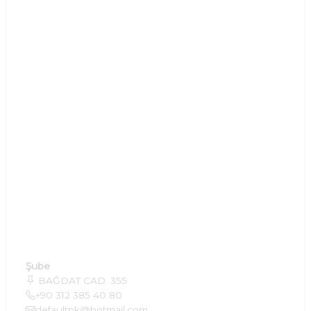
Şube
BAĞDAT CAD. 355
+90 312 385 40 80
defaultpk@hotmail.com