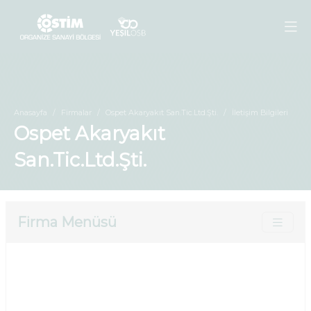
Anasayfa
Firmalar
Ospet Akaryakıt San.Tic.Ltd.Şti.
İletişim Bilgileri
Ospet Akaryakıt
San.Tic.Ltd.Şti.
Firma Menüsü