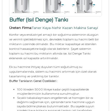
Buffer (Isıl Denge) Tankı
Üreten Firma:
Taner Kaya-Nehir Kazan Makina Sanayi
Konfor veya endüstriyel amaçlı bir soğutma sisteminin düzgün
ve verimli işletilebilmesi için, devredeki toplam su hacmi belli bir
miktarın üzerinde olmalıdır. Bu miktar kapasiteye ve istenilen
kontrol hassasiyetine bağlı olarak belirlenir. Şayet sistemin
toplam su hacmi bu miktarın altında ise, Isıl Denge Tankı
eklenerek ısıl kapasite artırılmalıdır.
Ek su hacmine ihtiyaç duyulan tüm soğutulmuş su
uygulamalarında, sistem su hacmini artırmak için özel olarak
tasarlanmış ve üretilmiş bir tanktır.
Buffer Tankların Genel Özellikleri :
100 litreden 5000 litreye kadar çeşitli kapasitelerde
müşterilerimizin kullanımına sunulmuştur.
Sıcaklı tabakalaşmasını engellemek ve homojen bir ısı
dağılımı sağlamak için, içerisinde tank hacmine uygun
sayıda bölme plakası bulunmaktadır. Bu sayede suyun
içindeki hava kolayca ayrışarak tankın üst tarafından