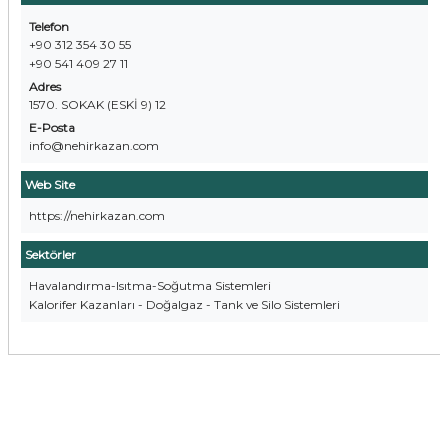
Telefon
+90 312 354 30 55
+90 541 409 27 11
Adres
1570. SOKAK (ESKİ 9) 12
E-Posta
info@nehirkazan.com
Web Site
https://nehirkazan.com
Sektörler
Havalandırma-Isıtma-Soğutma Sistemleri
Kalorifer Kazanları - Doğalgaz - Tank ve Silo Sistemleri