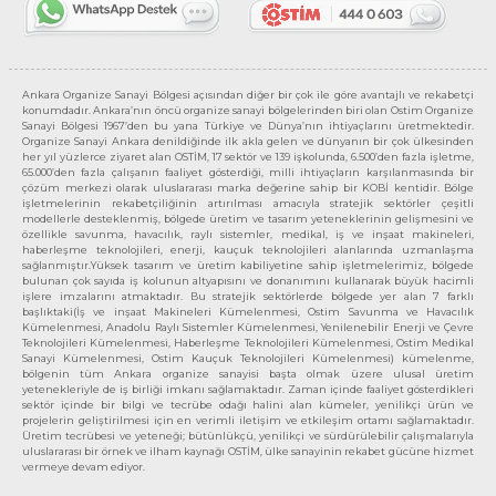
Ankara Organize Sanayi Bölgesi açısından diğer bir çok ile göre avantajlı ve rekabetçi
konumdadır. Ankara’nın öncü organize sanayi bölgelerinden biri olan Ostim Organize
Sanayi Bölgesi 1967’den bu yana Türkiye ve Dünya’nın ihtiyaçlarını üretmektedir.
Organize Sanayi Ankara denildiğinde ilk akla gelen ve dünyanın bir çok ülkesinden
her yıl yüzlerce ziyaret alan OSTİM, 17 sektör ve 139 işkolunda, 6.500’den fazla işletme,
65.000’den fazla çalışanın faaliyet gösterdiği, milli ihtiyaçların karşılanmasında bir
çözüm merkezi olarak uluslararası marka değerine sahip bir KOBİ kentidir. Bölge
işletmelerinin rekabetçiliğinin artırılması amacıyla stratejik sektörler çeşitli
modellerle desteklenmiş, bölgede üretim ve tasarım yeteneklerinin gelişmesini ve
özellikle savunma, havacılık, raylı sistemler, medikal, iş ve inşaat makineleri,
haberleşme teknolojileri, enerji, kauçuk teknolojileri alanlarında uzmanlaşma
sağlanmıştır.Yüksek tasarım ve üretim kabiliyetine sahip işletmelerimiz, bölgede
bulunan çok sayıda iş kolunun altyapısını ve donanımını kullanarak büyük hacimli
işlere imzalarını atmaktadır. Bu stratejik sektörlerde bölgede yer alan 7 farklı
başlıktaki(İş ve inşaat Makineleri Kümelenmesi, Ostim Savunma ve Havacılık
Kümelenmesi, Anadolu Raylı Sistemler Kümelenmesi, Yenilenebilir Enerji ve Çevre
Teknolojileri Kümelenmesi, Haberleşme Teknolojileri Kümelenmesi, Ostim Medikal
Sanayi Kümelenmesi, Ostim Kauçuk Teknolojileri Kümelenmesi) kümelenme,
bölgenin tüm Ankara organize sanayisi başta olmak üzere ulusal üretim
yetenekleriyle de iş birliği imkanı sağlamaktadır. Zaman içinde faaliyet gösterdikleri
sektör içinde bir bilgi ve tecrübe odağı halini alan kümeler, yenilikçi ürün ve
projelerin geliştirilmesi için en verimli iletişim ve etkileşim ortamı sağlamaktadır.
Üretim tecrübesi ve yeteneği; bütünlükçü, yenilikçi ve sürdürülebilir çalışmalarıyla
uluslararası bir örnek ve ilham kaynağı OSTİM, ülke sanayinin rekabet gücüne hizmet
vermeye devam ediyor.