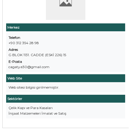
Merkez
Telefon
+90 312 354 28 98
Adres
G BLOK 1131. CADDE (ESKİ 226) 15
E-Posta
cagaty.e30@gmail.com
Web Site
Web sitesi bilgisi girilmemiştir.
Sektörler
Çelik Kapı ve Para Kasaları
İnşaat Malzemeleri İmalat ve Satış