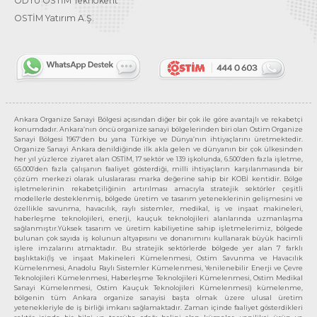
ODTÜ OSTİM Teknokent
OSTİM Yatırım A.Ş.
Ankara Organize Sanayi Bölgesi açısından diğer bir çok ile göre avantajlı ve rekabetçi
konumdadır. Ankara’nın öncü organize sanayi bölgelerinden biri olan Ostim Organize
Sanayi Bölgesi 1967’den bu yana Türkiye ve Dünya’nın ihtiyaçlarını üretmektedir.
Organize Sanayi Ankara denildiğinde ilk akla gelen ve dünyanın bir çok ülkesinden
her yıl yüzlerce ziyaret alan OSTİM, 17 sektör ve 139 işkolunda, 6.500’den fazla işletme,
65.000’den fazla çalışanın faaliyet gösterdiği, milli ihtiyaçların karşılanmasında bir
çözüm merkezi olarak uluslararası marka değerine sahip bir KOBİ kentidir. Bölge
işletmelerinin rekabetçiliğinin artırılması amacıyla stratejik sektörler çeşitli
modellerle desteklenmiş, bölgede üretim ve tasarım yeteneklerinin gelişmesini ve
özellikle savunma, havacılık, raylı sistemler, medikal, iş ve inşaat makineleri,
haberleşme teknolojileri, enerji, kauçuk teknolojileri alanlarında uzmanlaşma
sağlanmıştır.Yüksek tasarım ve üretim kabiliyetine sahip işletmelerimiz, bölgede
bulunan çok sayıda iş kolunun altyapısını ve donanımını kullanarak büyük hacimli
işlere imzalarını atmaktadır. Bu stratejik sektörlerde bölgede yer alan 7 farklı
başlıktaki(İş ve inşaat Makineleri Kümelenmesi, Ostim Savunma ve Havacılık
Kümelenmesi, Anadolu Raylı Sistemler Kümelenmesi, Yenilenebilir Enerji ve Çevre
Teknolojileri Kümelenmesi, Haberleşme Teknolojileri Kümelenmesi, Ostim Medikal
Sanayi Kümelenmesi, Ostim Kauçuk Teknolojileri Kümelenmesi) kümelenme,
bölgenin tüm Ankara organize sanayisi başta olmak üzere ulusal üretim
yetenekleriyle de iş birliği imkanı sağlamaktadır. Zaman içinde faaliyet gösterdikleri