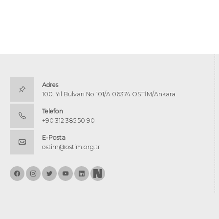
Adres
100. Yıl Bulvarı No:101/A 06374 OSTİM/Ankara
Telefon
+90 312 385 50 90
E-Posta
ostim@ostim.org.tr