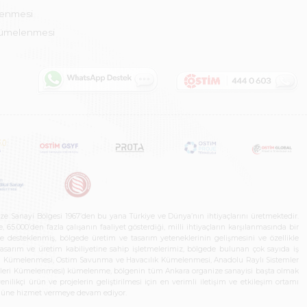
lenmesi
Kümelenmesi
ze Sanayi Bölgesi 1967’den bu yana Türkiye ve Dünya’nın ihtiyaçlarını üretmektedir.
65.000’den fazla çalışanın faaliyet gösterdiği, milli ihtiyaçların karşılanmasında bir
rle desteklenmiş, bölgede üretim ve tasarım yeteneklerinin gelişmesini ve özellikle
 tasarım ve üretim kabiliyetine sahip işletmelerimiz, bölgede bulunan çok sayıda iş
neleri Kümelenmesi, Ostim Savunma ve Havacılık Kümelenmesi, Anadolu Raylı Sistemler
jileri Kümelenmesi) kümelenme, bölgenin tüm Ankara organize sanayisi başta olmak
ilikçi ürün ve projelerin geliştirilmesi için en verimli iletişim ve etkileşim ortamı
 gücüne hizmet vermeye devam ediyor.