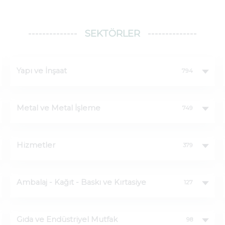
SEKTÖRLER
Yapı ve İnşaat
794
Tüm Yapı ve İnşaat firmaları
Metal ve Metal İşleme
749
İnşaat Malzemeleri İmalat ve Satış
180
Tüm Metal ve Metal İşleme firmaları
Hizmetler
379
İnşaat Proje-Mühendislik ve Müteahhitlik
84
Metal ve Metal İşleme Malzemeleri
159
Tüm Hizmetler firmaları
Ambalaj - Kağıt - Baskı ve Kırtasiye
127
PVC ve Alüminyum
68
Metal Eşyalar
89
Nakliye-Kargo-Kurtarma-Vinç İşletmeciliği
84
Tüm Ambalaj - Kağıt - Baskı ve Kırtasiye
Gıda ve Endüstriyel Mutfak
98
Havalandırma-Isıtma-Soğutma Sistemleri
66