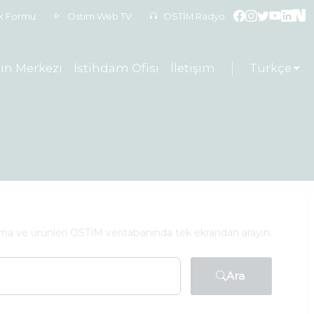
ek Formu
Ostim Web TV
OSTİM Radyo
ın Merkezi
İstihdam Ofisi
İletişim
Türkçe
rma ve ürünleri OSTİM veritabanında tek ekrandan arayın.
Ara