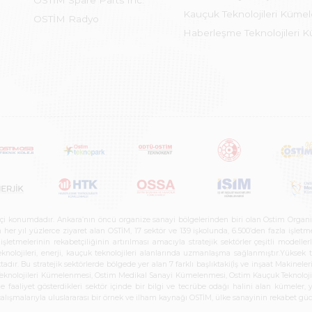
OSTİM Spare Parts Inc.
Pazarlama ve Organizasyon
6
Kauçuk Teknolojileri Küme
Demir Doğrama
13
OSTİM Radyo
İnşaat Makineleri İmalat ve Yedek Parça
34
Haberleşme Teknolojileri 
Dernek-Vakıf-Kooperatifler
0
Ferforje - Demir Dekorasyon
12
Tel Örgü ve Çit Sistemleri
16
Taşlama
12
Kalorifer Kazanları - Doğalgaz - Tank ve Silo
11
Sistemleri
Döküm Model ve Dövme İşleri
11
Mermer-Karo ve Granit İşleri
7
Testere Satış ve Bileme
5
Yol Temizlik ve Güvenlik Ekipmanları Trafik
5
Kontrol Sist.
Yüzey İşlem
5
etçi konumdadır. Ankara’nın öncü organize sanayi bölgelerinden biri olan Ostim Organi
 yıl yüzlerce ziyaret alan OSTİM, 17 sektör ve 139 işkolunda, 6.500’den fazla işletme, 
letmelerinin rekabetçiliğinin artırılması amacıyla stratejik sektörler çeşitli modelle
Ateş Tuğlası, Refrakter Malzemeler
4
teknolojileri, enerji, kauçuk teknolojileri alanlarında uzmanlaşma sağlanmıştır.Yüksek
Demir Dışı Renkli Metaller
4
tadır. Bu stratejik sektörlerde bölgede yer alan 7 farklı başlıktaki(İş ve inşaat Maki
e Teknolojileri Kümelenmesi, Ostim Medikal Sanayi Kümelenmesi, Ostim Kauçuk Teknolo
faaliyet gösterdikleri sektör içinde bir bilgi ve tecrübe odağı halini alan kümeler, yen
Baraj Daimi Teçhizatları
0
Metal Dekorasyon
4
r çalışmalarıyla uluslararası bir örnek ve ilham kaynağı OSTİM, ülke sanayinin rekabet