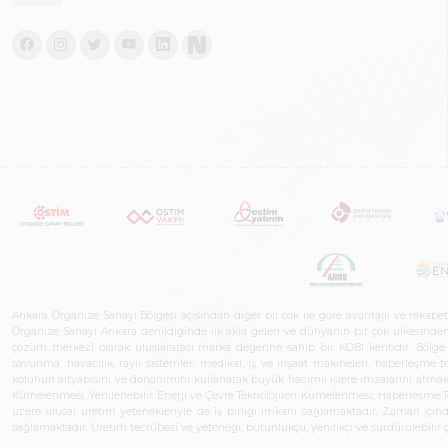
Mermer, Karo ve Granit Makineleri
4
Tarım Makineleri Zirai Alet ve Yedek Parça
4
Asfalt Makineleri Tesis ve Ekipmanları
3
Ağaç ve Ahşap İşleme Makineleri
2
Tartı Sistemleri
2
Ankara Organize Sanayi Bölgesi açısından diğer bir çok ile göre avantajlı ve rekab
Organize Sanayi Ankara denildiğinde ilk akla gelen ve dünyanın bir çok ülkesinden her
çözüm merkezi olarak uluslararası marka değerine sahip bir KOBİ kentidir. Bölge iş
savunma, havacılık, raylı sistemler, medikal, iş ve inşaat makineleri, haberleşme 
kolunun altyapısını ve donanımını kullanarak büyük hacimli işlere imzalarını atmak
Kümelenmesi, Yenilenebilir Enerji ve Çevre Teknolojileri Kümelenmesi, Haberleşm
üzere ulusal üretim yetenekleriyle de iş birliği imkanı sağlamaktadır. Zaman içinde 
sağlamaktadır. Üretim tecrübesi ve yeteneği; bütünlükçü, yenilikçi ve sürdürülebili