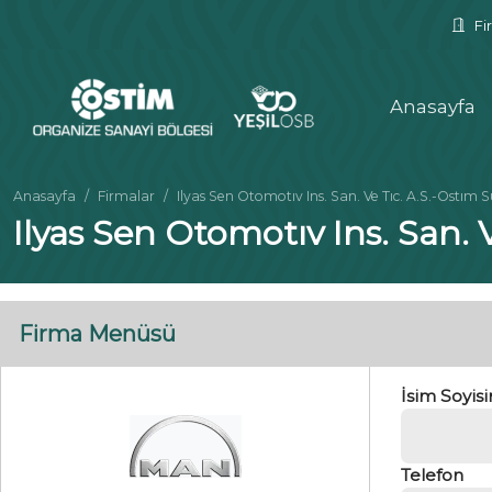
Fir
Anasayfa
Anasayfa
Firmalar
Ilyas Sen Otomotıv Ins. San. Ve Tıc. A.S.-Ostım S
Ilyas Sen Otomotıv Ins. San. 
Firma Menüsü
İsim Soyis
Telefon