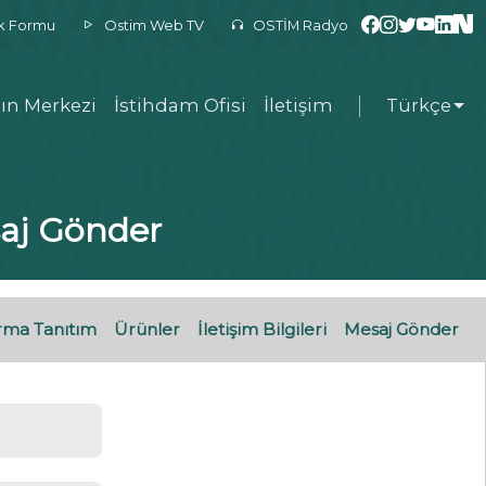
ek Formu
Ostim Web TV
OSTİM Radyo
ın Merkezi
İstihdam Ofisi
İletişim
Türkçe
saj Gönder
rma Tanıtım
Ürünler
İletişim Bilgileri
Mesaj Gönder