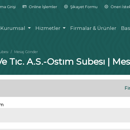
ma Girişi
Online İşlemler
Şikayet Formu
Öneri İst
Kurumsal
Hizmetler
Firmalar & Ürünler
Bas
ubesı
Mesaj Gönder
Ve Tıc. A.S.-Ostım Subesı | Me
Fi
im