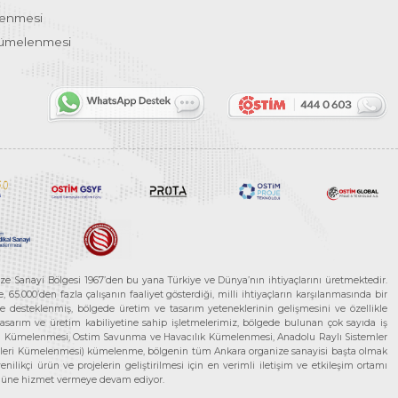
lenmesi
Kümelenmesi
ze Sanayi Bölgesi 1967’den bu yana Türkiye ve Dünya’nın ihtiyaçlarını üretmektedir.
65.000’den fazla çalışanın faaliyet gösterdiği, milli ihtiyaçların karşılanmasında bir
rle desteklenmiş, bölgede üretim ve tasarım yeteneklerinin gelişmesini ve özellikle
 tasarım ve üretim kabiliyetine sahip işletmelerimiz, bölgede bulunan çok sayıda iş
neleri Kümelenmesi, Ostim Savunma ve Havacılık Kümelenmesi, Anadolu Raylı Sistemler
jileri Kümelenmesi) kümelenme, bölgenin tüm Ankara organize sanayisi başta olmak
ilikçi ürün ve projelerin geliştirilmesi için en verimli iletişim ve etkileşim ortamı
 gücüne hizmet vermeye devam ediyor.