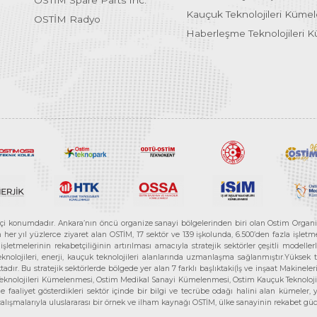
OSTİM Spare Parts Inc.
Kauçuk Teknolojileri Küme
OSTİM Radyo
Haberleşme Teknolojileri 
etçi konumdadır. Ankara’nın öncü organize sanayi bölgelerinden biri olan Ostim Organi
 yıl yüzlerce ziyaret alan OSTİM, 17 sektör ve 139 işkolunda, 6.500’den fazla işletme, 
letmelerinin rekabetçiliğinin artırılması amacıyla stratejik sektörler çeşitli modelle
teknolojileri, enerji, kauçuk teknolojileri alanlarında uzmanlaşma sağlanmıştır.Yüksek
tadır. Bu stratejik sektörlerde bölgede yer alan 7 farklı başlıktaki(İş ve inşaat Maki
e Teknolojileri Kümelenmesi, Ostim Medikal Sanayi Kümelenmesi, Ostim Kauçuk Teknolo
faaliyet gösterdikleri sektör içinde bir bilgi ve tecrübe odağı halini alan kümeler, yen
r çalışmalarıyla uluslararası bir örnek ve ilham kaynağı OSTİM, ülke sanayinin rekabet