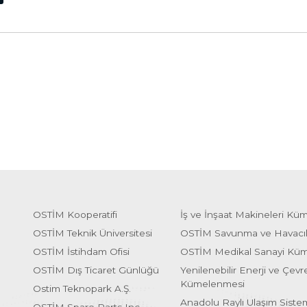
OSTİM Kooperatifi
İş ve İnşaat Makineleri Kü
OSTİM Teknik Üniversitesi
OSTİM Savunma ve Havacı
OSTİM İstihdam Ofisi
OSTİM Medikal Sanayi Kü
OSTİM Dış Ticaret Günlüğü
Yenilenebilir Enerji ve Çevre
Kümelenmesi
Ostim Teknopark A.Ş.
Anadolu Raylı Ulaşım Sist