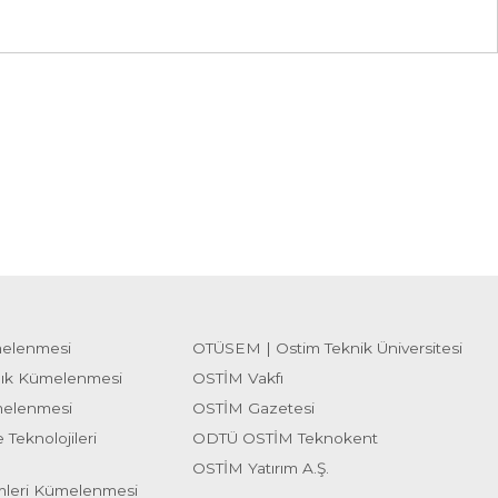
melenmesi
OTÜSEM | Ostim Teknik Üniversitesi
lık Kümelenmesi
OSTİM Vakfı
melenmesi
OSTİM Gazetesi
 Teknolojileri
ODTÜ OSTİM Teknokent
OSTİM Yatırım A.Ş.
emleri Kümelenmesi