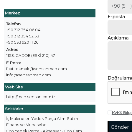
Merkez
E-posta
Telefon
+90 312 354 06 04
+90 312 354 52 53
Açıklama
+90 533 920 11 26
Adres
1153. CADDE (ESKİ 210) 47
E-Posta
fuat.tokmak@sensanman.com
info@sensanman.com
Doğrulam
Web Site
http://man.sensan.com.tr
Sektörler
KVKK Bilg
İş Makineleri Yedek Parça Alım-Satım
Finans ve Muhasebe
Oto Yedek Parça - Aksesuar - Oto Cam