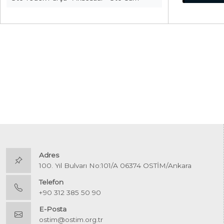
Adres
100. Yıl Bulvarı No:101/A 06374 OSTİM/Ankara
Telefon
+90 312 385 50 90
E-Posta
ostim@ostim.org.tr