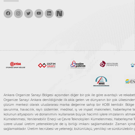
Ankara Organize Sanayi Bölgesi açısından diğer bir çok ile göre avantajlı ve rekab
Organize Sanayi Ankara denildiğinde ilk akla gelen ve dünyanın bir çok ülkesinden her
çözüm merkezi olarak uluslararası marka değerine sahip bir KOBİ kentidir. Bölge iş
savunma, havacılık, raylı sistemler, medikal, iş ve inşaat makineleri, haberleşme 
kolunun altyapısını ve donanımını kullanarak büyük hacimli işlere imzalarını atmak
Kümelenmesi, Yenilenebilir Enerji ve Çevre Teknolojileri Kümelenmesi, Haberleşm
üzere ulusal üretim yetenekleriyle de iş birliği imkanı sağlamaktadır. Zaman içinde 
sağlamaktadır. Üretim tecrübesi ve yeteneği; bütünlükçü, yenilikçi ve sürdürülebili