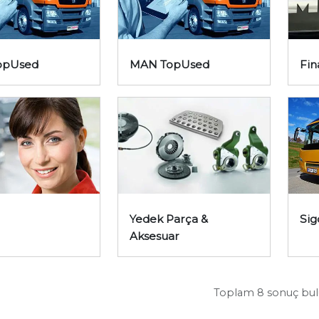
opUsed
MAN TopUsed
Fin
Yedek Parça &
Sig
Aksesuar
Toplam 8 sonuç bu