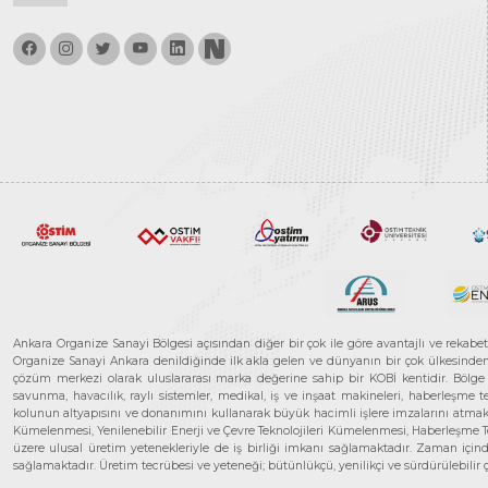
Ankara Organize Sanayi Bölgesi açısından diğer bir çok ile göre avantajlı ve rekab
Organize Sanayi Ankara denildiğinde ilk akla gelen ve dünyanın bir çok ülkesinden her
çözüm merkezi olarak uluslararası marka değerine sahip bir KOBİ kentidir. Bölge iş
savunma, havacılık, raylı sistemler, medikal, iş ve inşaat makineleri, haberleşme 
kolunun altyapısını ve donanımını kullanarak büyük hacimli işlere imzalarını atmak
Kümelenmesi, Yenilenebilir Enerji ve Çevre Teknolojileri Kümelenmesi, Haberleşm
üzere ulusal üretim yetenekleriyle de iş birliği imkanı sağlamaktadır. Zaman içinde 
sağlamaktadır. Üretim tecrübesi ve yeteneği; bütünlükçü, yenilikçi ve sürdürülebili