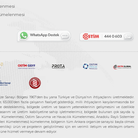
lenmesi
Kümelenmesi
ze Sanayi Bölgesi 1967’den bu yana Türkiye ve Dünya’nın ihtiyaçlarını üretmektedir.
65.000’den fazla çalışanın faaliyet gösterdiği, milli ihtiyaçların karşılanmasında bir
rle desteklenmiş, bölgede üretim ve tasarım yeteneklerinin gelişmesini ve özellikle
 tasarım ve üretim kabiliyetine sahip işletmelerimiz, bölgede bulunan çok sayıda iş
neleri Kümelenmesi, Ostim Savunma ve Havacılık Kümelenmesi, Anadolu Raylı Sistemler
jileri Kümelenmesi) kümelenme, bölgenin tüm Ankara organize sanayisi başta olmak
ilikçi ürün ve projelerin geliştirilmesi için en verimli iletişim ve etkileşim ortamı
 gücüne hizmet vermeye devam ediyor.