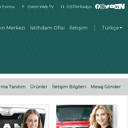
ek Formu
Ostim Web TV
OSTİM Radyo
ın Merkezi
İstihdam Ofisi
İletişim
Türkçe
rma Tanıtım
Ürünler
İletişim Bilgileri
Mesaj Gönder