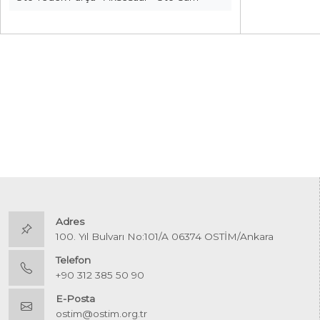
Adres
100. Yıl Bulvarı No:101/A 06374 OSTİM/Ankara
Telefon
+90 312 385 50 90
E-Posta
ostim@ostim.org.tr