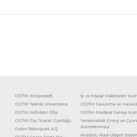
OSTİM Kooperatifi
İş ve İnşaat Makineleri Kü
OSTİM Teknik Üniversitesi
OSTİM Savunma ve Havacı
OSTİM İstihdam Ofisi
OSTİM Medikal Sanayi Kü
OSTİM Dış Ticaret Günlüğü
Yenilenebilir Enerji ve Çevre
Kümelenmesi
Ostim Teknopark A.Ş.
Anadolu Raylı Ulaşım Sist