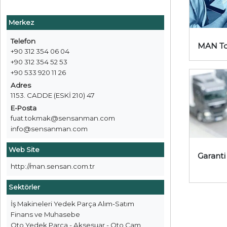
Merkez
Telefon
MAN T
+90 312 354 06 04
+90 312 354 52 53
+90 533 920 11 26
Adres
1153. CADDE (ESKİ 210) 47
E-Posta
fuat.tokmak@sensanman.com
info@sensanman.com
Web Site
Garanti
http://man.sensan.com.tr
Sektörler
İş Makineleri Yedek Parça Alım-Satım
Finans ve Muhasebe
Oto Yedek Parça - Aksesuar - Oto Cam