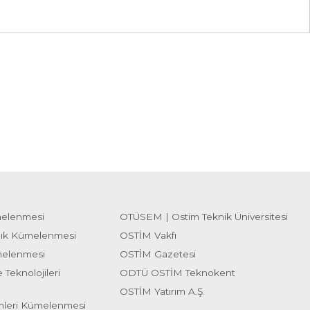
melenmesi
OTÜSEM | Ostim Teknik Üniversitesi
lık Kümelenmesi
OSTİM Vakfı
melenmesi
OSTİM Gazetesi
 Teknolojileri
ODTÜ OSTİM Teknokent
OSTİM Yatırım A.Ş.
emleri Kümelenmesi