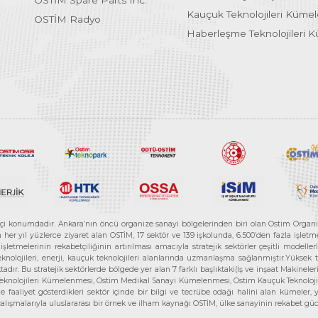
OSTİM Spare Parts Inc.
Kauçuk Teknolojileri Küme
OSTİM Radyo
Haberleşme Teknolojileri 
etçi konumdadır. Ankara’nın öncü organize sanayi bölgelerinden biri olan Ostim Organi
 yıl yüzlerce ziyaret alan OSTİM, 17 sektör ve 139 işkolunda, 6.500’den fazla işletme, 
letmelerinin rekabetçiliğinin artırılması amacıyla stratejik sektörler çeşitli modelle
teknolojileri, enerji, kauçuk teknolojileri alanlarında uzmanlaşma sağlanmıştır.Yüksek
tadır. Bu stratejik sektörlerde bölgede yer alan 7 farklı başlıktaki(İş ve inşaat Maki
e Teknolojileri Kümelenmesi, Ostim Medikal Sanayi Kümelenmesi, Ostim Kauçuk Teknolo
faaliyet gösterdikleri sektör içinde bir bilgi ve tecrübe odağı halini alan kümeler, yen
r çalışmalarıyla uluslararası bir örnek ve ilham kaynağı OSTİM, ülke sanayinin rekabet