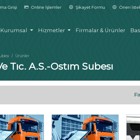
ma Girişi
Online İşlemler
Şikayet Formu
Öneri İst
Kurumsal
Hizmetler
Firmalar & Ürünler
Bas
ubesı
Ürünler
Ve Tıc. A.S.-Ostım Subesı
Fi