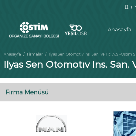
Fir
Anasayfa
Anasayfa
Firmalar
Ilyas Sen Otomotıv Ins. San. Ve Tıc. A.S.-Ostım S
Ilyas Sen Otomotıv Ins. San. 
Firma Menüsü