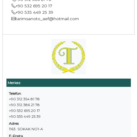
+90 532 695 20 17
+90 535 449 25 39
tarimsanoto_aef@hotmail.com
Merkez
Telefon
+90 312 354 81 78
+90 312 386 21 78
+90 532 695 20 17
+90 535 449 25 39
Adres
1163. SOKAK NO1-A
E-Posta