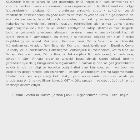
65.000’den fazla çalışanın faaliyet gösterdiği, milli ihtiyaçların karşılanmasında bir
çözüm merkezi olarak uluslararası marka değerine sahip bir KOBİ kentidir. Bölge
işletmelerinin rekabetçiliğinin artırılması amacıyla stratejik sektörler çeşitli
modellerle desteklenmiş, bölgede üretim ve tasarım yeteneklerinin gelişmesini ve
özellikle savunma, havacılık, raylı sistemler, medikal, iş ve inşaat makineleri,
haberleşme teknolojileri, enerji, kauçuk teknolojileri alanlarında uzmanlaşma
sağlanmıştır.Yüksek tasarım ve üretim kabiliyetine sahip işletmelerimiz, bölgede
bulunan çok sayıda iş kolunun altyapısını ve donanımını kullanarak büyük hacimli
işlere imzalarını atmaktadır. Bu stratejik sektörlerde bölgede yer alan 7 farklı
başlıktaki(İş ve inşaat Makineleri Kümelenmesi, Ostim Savunma ve Havacılık
Kümelenmesi, Anadolu Raylı Sistemler Kümelenmesi, Yenilenebilir Enerji ve Çevre
Teknolojileri Kümelenmesi, Haberleşme Teknolojileri Kümelenmesi, Ostim Medikal
Sanayi Kümelenmesi, Ostim Kauçuk Teknolojileri Kümelenmesi) kümelenme,
bölgenin tüm Ankara organize sanayisi başta olmak üzere ulusal üretim
yetenekleriyle de iş birliği imkanı sağlamaktadır. Zaman içinde faaliyet gösterdikleri
sektör içinde bir bilgi ve tecrübe odağı halini alan kümeler, yenilikçi ürün ve
projelerin geliştirilmesi için en verimli iletişim ve etkileşim ortamı sağlamaktadır.
Üretim tecrübesi ve yeteneği; bütünlükçü, yenilikçi ve sürdürülebilir çalışmalarıyla
uluslararası bir örnek ve ilham kaynağı OSTİM, ülke sanayinin rekabet gücüne hizmet
vermeye devam ediyor.
Gizlilik
| Portal Kullanım Şartları
| KVKK Bilgilendirme Metni
| Bize Ulaşın